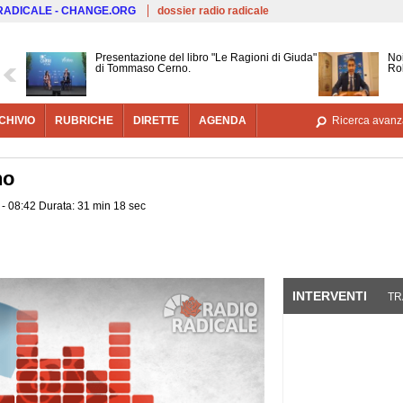
Salta al contenuto principale
 RADICALE - CHANGE.ORG
dossier radio radicale
Presentazione del libro "Le Ragioni di Giuda"
Noi
di Tommaso Cerno.
Ro
CHIVIO
RUBRICHE
DIRETTE
AGENDA
Ricerca avanz
no
 - 08:42 Durata: 31 min 18 sec
INTERVENTI
(SCHE
TR