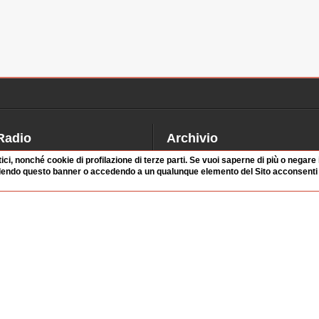
Radio
Archivio
alinsesto
Videoparlamento
tici, nonché cookie di profilazione di terze parti. Se vuoi saperne di più o negare
dendo questo banner o accedendo a un qualunque elemento del Sito acconsenti a
iascolta
Istituzioni
irette
Dibattiti
Rubriche
Manifestazioni
nterviste
Radicali
tatistiche audio/video