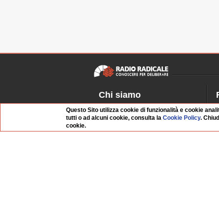
Chi siamo
Dossier Radio Radicale
P
Questo Sito utilizza cookie di funzionalità e cookie anali
tutti o ad alcuni cookie, consulta la
Cookie Policy
. Chiu
Questo sito
R
cookie.
L'Archivio
D
Redazione
La musica da Requiem
I
Infrastruttura informatica
S
Contattaci
Dati societari
Organismo di Vigilanza
Whistleblowing
FAQ