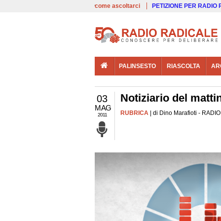
00:00
Live
come ascoltarci
PETIZIONE PER RADIO
PALINSESTO
RIASCOLTA
AR
Notiziario del matti
03
MAG
RUBRICA
| di Dino Marafioti - RADIO
2011