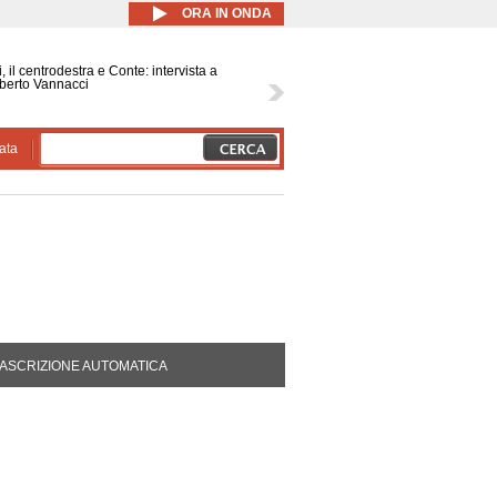
ORA IN ONDA
, il centrodestra e Conte: intervista a
berto Vannacci
ata
DA ATTIVA)
ASCRIZIONE AUTOMATICA