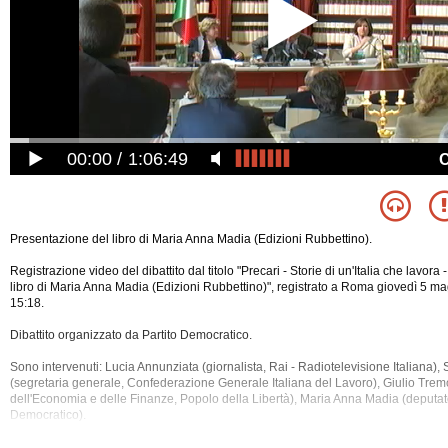
00:00
1:06:49
Presentazione del libro di Maria Anna Madia (Edizioni Rubbettino).
Registrazione video del dibattito dal titolo "Precari - Storie di un'Italia che lavora
libro di Maria Anna Madia (Edizioni Rubbettino)", registrato a Roma giovedì 5 ma
15:18.
Dibattito organizzato da Partito Democratico.
Sono intervenuti: Lucia Annunziata (giornalista, Rai - Radiotelevisione Italian
(segretaria generale, Confederazione Generale Italiana del Lavoro), Giulio Tremo
dell'Economia e delle Finanze, Popolo della Libertà), Maria Anna Madia (deputat
Democratico).
Sono stati discussi i seguenti argomenti: Ammortizzatori Sociali, Berlusconi, Cas