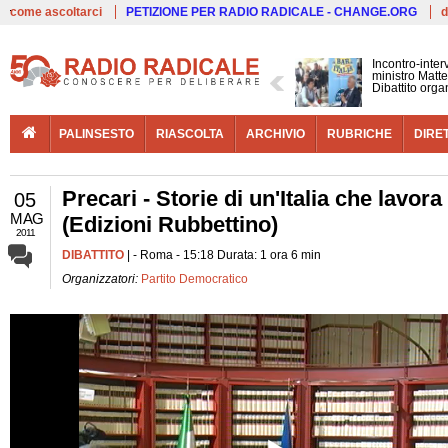
Live
come ascoltarci
PETIZIONE PER RADIO RADICALE - CHANGE.ORG
d
Incontro-inter
ministro Matte
Dibattito organ
PALINSESTO
RIASCOLTA
ARCHIVIO
RUBRICHE
DIRE
Precari - Storie di un'Italia che lavor
05
MAG
(Edizioni Rubbettino)
2011
DIBATTITO
| - Roma - 15:18 Durata: 1 ora 6 min
Organizzatori:
Partito Democratico