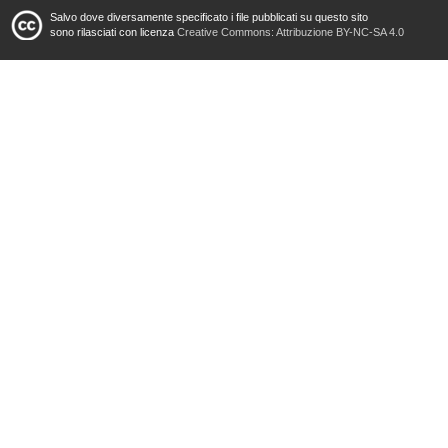
Salvo dove diversamente specificato i file pubblicati su questo sito
sono rilasciati con licenza
Creative Commons: Attribuzione BY-NC-SA 4.0