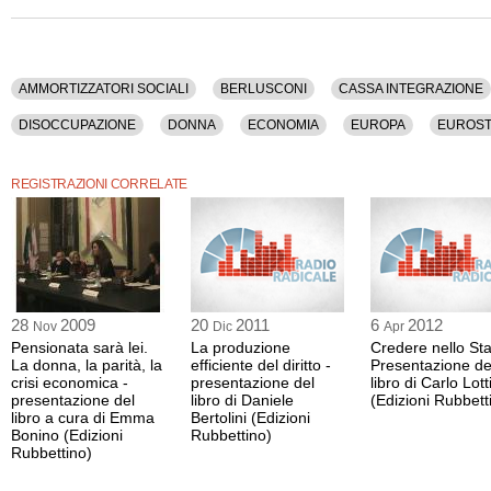
Crisi, Debito Pubblico, Deficit, Diritti Sociali, Disoccupazione, Donna, Economia,
Evasione Fiscale, Famiglia, Formazione, Germania, Giovani, Governo, Indennita'
Istituzioni, Istruzione, Italia, Lavoro, Libro, Mercato, Mezzogiorno, Ocse, Parlamento
Precari, Prodi, Produzione, Reddito, Risparmio, Sindacato, Societa', Sviluppo, Te
AMMORTIZZATORI SOCIALI
BERLUSCONI
CASSA INTEGRAZIONE
La registrazione video di questo dibatto ha una durata di 1 ora e 6 minuti.
DISOCCUPAZIONE
DONNA
ECONOMIA
EUROPA
EUROST
Questo contenuto è disponibile anche nella sola versione audio.
GIOVANI
GOVERNO
INDENNITA'
INFORMAZIONE
ISTITUZ
REGISTRAZIONI CORRELATE
MEZZOGIORNO
OCSE
PARLAMENTO
PIL
POLITICA
P
SOCIETA'
SVILUPPO
TELEVISIONE
WELFARE
28
2009
20
2011
6
2012
Nov
Dic
Apr
Pensionata sarà lei.
La produzione
Credere nello Sta
La donna, la parità, la
efficiente del diritto -
Presentazione de
crisi economica -
presentazione del
libro di Carlo Lott
presentazione del
libro di Daniele
(Edizioni Rubbett
libro a cura di Emma
Bertolini (Edizioni
Bonino (Edizioni
Rubbettino)
Rubbettino)