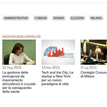
Repubblica, Candidati radicali nel Partito Democratico), Eugenia Neri (insegnant
Paola Marella (mediatrice immobiliare, conduttrice televisiva), Manupuma (canta
Aloe (ingegnere), Anita Sonego, Silvia Bartellini (operatrice sociale), Milly Moratti 
civica Milly Moratti per Pisapia alle elezioni amministrative di Milano), Sandra Cecc
Daniela Benelli, Eva Schwarzwald, Mariolina De Luca, Cristina Tagliabue (giornal
AMMINISTRATIVE
COMUNI
DONNA
ELEZIONI
MILANO
Pisapia (candidato Sindaco del Comune di Milano).
Sono stati discussi i seguenti argomenti: Amministrative, Comuni, Donna, Elezioni
Democratico, Pisapia, Politica.
REGISTRAZIONI CORRELATE
La registrazione audio di questa manifestazione ha una durata di 1 ora e 43 minu
31
2016
13
2013
4
2011
Mag
Mar
Lug
La gestione delle
Tech and the City. Le
Consiglio Comun
emergenze da
startup a New York:
di Milano
inquinamento
per un nuovo
atmosferico è cruciale
paradigma di città
per la salvaguardia
della salute