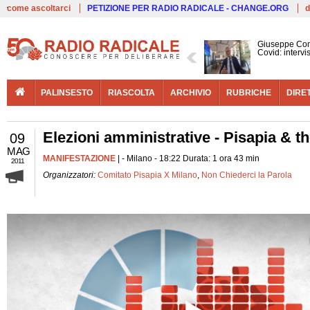
Live
come ascoltarci
PETIZIONE PER RADIO RADICALE - CHANGE.ORG
d
Giuseppe Con
Covid: interv
PALINSESTO
RIASCOLTA
ARCHIVIO
RUBRICHE
DIRE
Elezioni amministrative - Pisapia & th
09
MAG
MANIFESTAZIONE
| - Milano - 18:22 Durata: 1 ora 43 min
2011
Organizzatori:
Comitato Pisapia X Milano
,
Non Chiederci la Parola