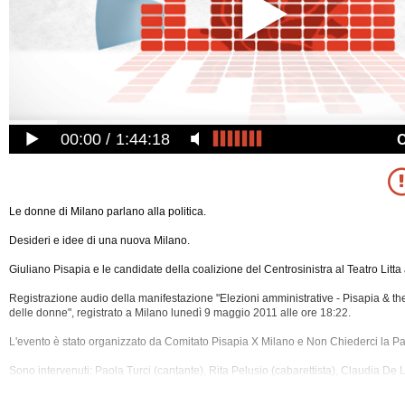
00:00
1:44:18
Le donne di Milano parlano alla politica.
Desideri e idee di una nuova Milano.
Giuliano Pisapia e le candidate della coalizione del Centrosinistra al Teatro Litta
Registrazione audio della manifestazione "Elezioni amministrative - Pisapia & the
delle donne", registrato a Milano lunedì 9 maggio 2011 alle ore 18:22.
L'evento è stato organizzato da Comitato Pisapia X Milano e Non Chiederci la Pa
Sono intervenuti: Paola Turci (cantante), Rita Pelusio (cabarettista), Claudia De Li
finanziaria, fondatrice del Blog Elasti), Marilisa D'Amico (candidata
alle elezioni 
Milano, Partito Democratico), Bintu Outtarà (attrice), Emma Bonino (vice presiden