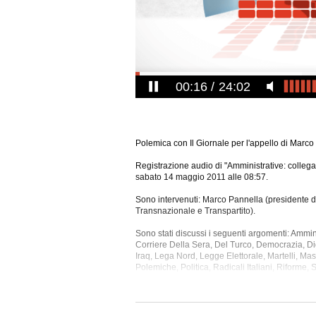
00:16
24:02
Polemica con Il Giornale per l'appello di Marco
Registrazione audio di "Amministrative: collega
sabato 14 maggio 2011 alle 08:57.
Sono intervenuti: Marco Pannella (presidente d
Transnazionale e Transpartito).
Sono stati discussi i seguenti argomenti: Ammin
Corriere Della Sera, Del Turco, Democrazia, Digi
Iraq, Lega Nord, Legge Elettorale, Martelli, Ma
Polemiche, Politica, Radicali Italiani, Riforme
La registrazione audio ha una durata di 23 minu