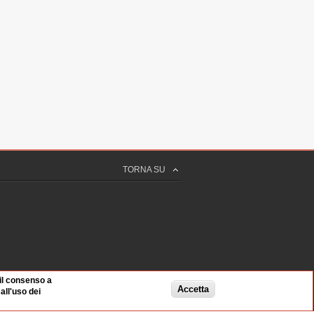
TORNA SU
 il consenso a
Accetta
ll'uso dei