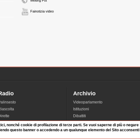
Melting Pot
Fainotizia video
Radio
Archivio
alinsesto
Videoparlamento
iascolta
Istituzioni
irette
Dibattiti
Rubriche
Manifestazioni
tici, nonché cookie di profilazione di terze parti. Se vuoi saperne di più o negare
nterviste
Radicali
dendo questo banner o accedendo a un qualunque elemento del Sito acconsenti a
tatistiche audio/video