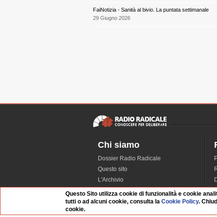
FaiNotizia - Sanità al bivio. La puntata settimanale
29 Giugno 2026
Chi siamo
Dossier Radio Radicale
P
Questo sito
R
L'Archivio
D
Redazione
Questo Sito utilizza cookie di funzionalità e cookie anali
La musica da Requiem
I
tutti o ad alcuni cookie, consulta la
Cookie Policy
. Chiu
cookie.
Infrastruttura informatica
S