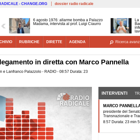
Salta al contenuto principale
 RADICALE - CHANGE.ORG
dossier radio radicale
6 agosto 1976: allarme bomba a Palazzo
La 
Madama, intervista al prof. Luigi Ciaurro
Bar
inf
lav
CHIVIO
RUBRICHE
DIRETTE
AGENDA
Ricerca avanz
legamento in diretta con Marco Pannella
n e Lanfranco Palazzolo - RADIO - 08:57 Durata: 23
INTERVENTI
(SCHE
TR
MARCO PANNELL
presidente del Senato
Transnazionale e Tra
8:57 Durata: 23 min 5