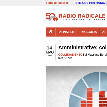
00:00
Live
come ascoltarci
PETIZIONE PER RADIO
PALINSESTO
RIASCOLTA
AR
Amministrative: col
14
MAG
COLLEGAMENTO
| di Massimo Bordi
2011
min 55 sec