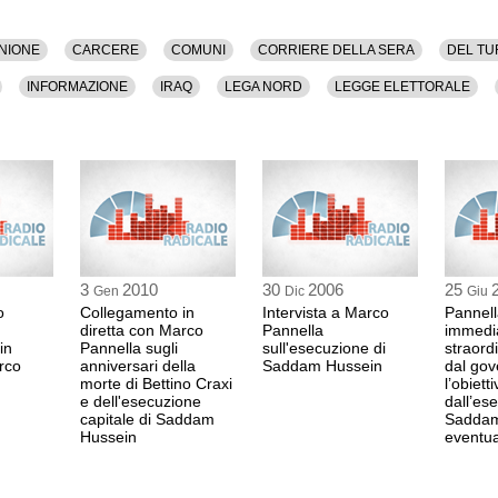
NIONE
CARCERE
COMUNI
CORRIERE DELLA SERA
DEL T
INFORMAZIONE
IRAQ
LEGA NORD
LEGGE ELETTORALE
A
PISAPIA
POLEMICHE
POLITICA
RADICALI ITALIANI
RI
TO
3
2010
30
2006
25
Gen
Dic
Giu
o
Collegamento in
Intervista a Marco
Pannell
diretta con Marco
Pannella
immedi
in
Pannella sugli
sull'esecuzione di
straord
rco
anniversari della
Saddam Hussein
dal gov
morte di Bettino Craxi
l’obiett
e dell'esecuzione
dall’es
capitale di Saddam
Saddam 
Hussein
eventual