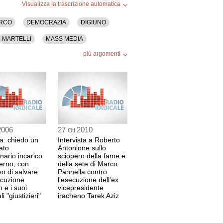
Visualizza la trascrizione automatica
URCO
DEMOCRAZIA
DIGIUNO
MARTELLI
MASS MEDIA
più argomenti
FORME
SADDAM HUSSEIN
2006
27
2010
Ott
a: chiedo un
Intervista a Roberto
ato
Antonione sullo
inario incarico
sciopero della fame e
erno, con
della sete di Marco
ivo di salvare
Pannella contro
ecuzione
l'esecuzione dell'ex
e i suoi
vicepresidente
i "giustizieri"
iracheno Tarek Aziz