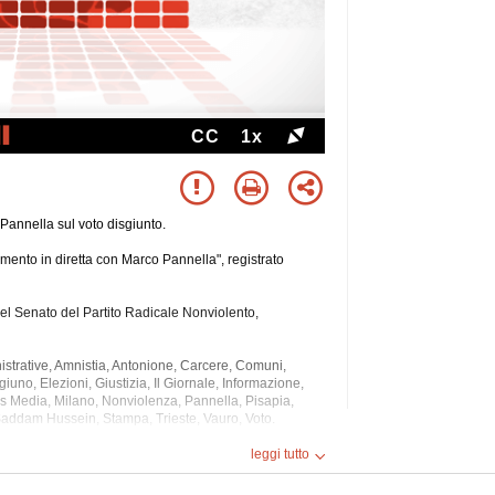
CC
1x
 Pannella sul voto disgiunto.
mento in diretta con Marco Pannella", registrato
el Senato del Partito Radicale Nonviolento,
istrative, Amnistia, Antonione, Carcere, Comuni,
uno, Elezioni, Giustizia, Il Giornale, Informazione,
ss Media, Milano,
Nonviolenza, Pannella, Pisapia,
, Saddam Hussein, Stampa, Trieste, Vauro, Voto.
ti.
leggi tutto