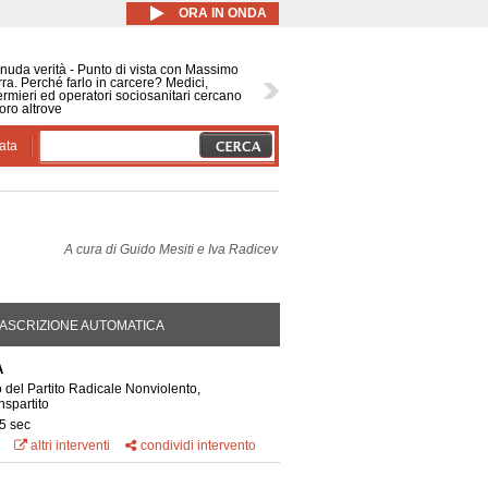
ORA IN ONDA
nuda verità - Punto di vista con Massimo
ra. Perché farlo in carcere? Medici,
ermieri ed operatori sociosanitari cercano
oro altrove
ata
A cura di
Guido Mesiti e Iva Radicev
DA ATTIVA)
ASCRIZIONE AUTOMATICA
A
 del Partito Radicale Nonviolento,
nspartito
5 sec
altri interventi
condividi intervento