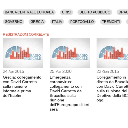
BANCA CENTRALE EUROPEA
CRISI
DEBITO PUBBLICO
DRAG
GOVERNO
GRECIA
ITALIA
PORTOGALLO
TREMONTI
REGISTRAZIONI CORRELATE
24
2015
25
2020
22
2015
Apr
Mar
Gen
Grecia: collegamento
Emergenza
Collegamento in
con David Carretta
coronavirus:
diretta da Bruxell
sulla riunione
collegamento con
con David Carret
informale prima
David Carretta da
sulla riunione del
dell'Ecofin
Bruxelles sulla
Direttivo della BC
riunione
oggi
dell'Eurogruppo di ieri
sera