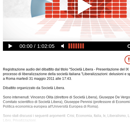
00:00
1:02:05
Registrazione audio del dibattito dal titolo "Società Libera - Presentazione del I
processo di liberalizzazione della società italiana "Liberalizzazioni: delusioni e s
a Roma martedì 31 maggio 2011 alle 17:43.
Dibattito organizzato da Società Libera.
Sono intervenuti: Vincenzo Olita (direttore di Società Libera), Giuseppe De Vergot
Comitato scientifico di Società Libera), Giuseppe Pennisi (professore di Economi
Politica economica europea all'Università Europea di Roma).
Sono stati discussi i seguenti argomenti:
Crisi, Economia, Italia, Ix, Liberalismo, 
Libro, Privatizzazioni.
La registrazione audio di questo dibatto ha una durata di 1 ora e 2 minuti.