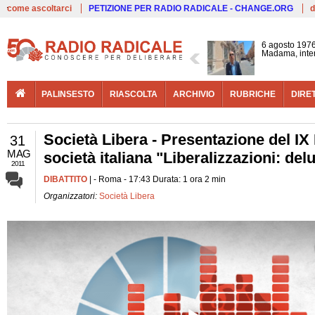
Live
come ascoltarci
PETIZIONE PER RADIO RADICALE - CHANGE.ORG
d
6 agosto 1976
Madama, interv
PALINSESTO
RIASCOLTA
ARCHIVIO
RUBRICHE
DIRE
Società Libera - Presentazione del IX
31
MAG
società italiana "Liberalizzazioni: de
2011
DIBATTITO
| - Roma - 17:43 Durata: 1 ora 2 min
Organizzatori:
Società Libera