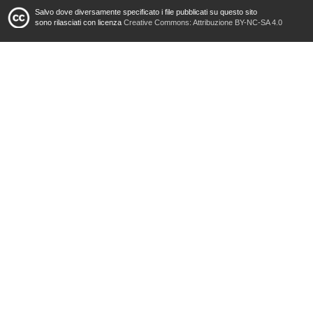
Salvo dove diversamente specificato i file pubblicati su questo sito
sono rilasciati con licenza
Creative Commons: Attribuzione BY-NC-SA 4.0