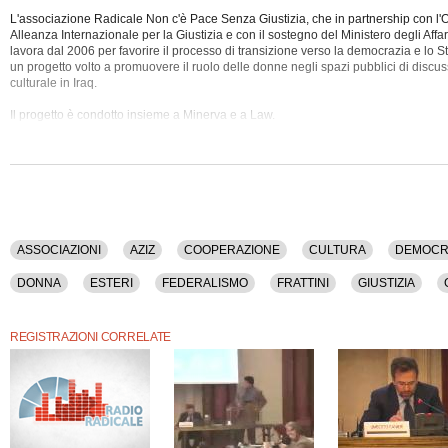
L'associazione Radicale Non c'è Pace Senza Giustizia, che in partnership con l
Alleanza Internazionale per la Giustizia e con il sostegno del Ministero degli Affari
lavora dal 2006 per favorire il processo di transizione verso la democrazia e
lo St
un progetto volto a promuovere il ruolo delle donne negli spazi pubblici di discus
culturale in Iraq.
Il progetto è condotto insieme a Minerva e a Law.
ASSOCIAZIONI
AZIZ
COOPERAZIONE
CULTURA
DEMOCR
DONNA
ESTERI
FEDERALISMO
FRATTINI
GIUSTIZIA
ONG
ONU
PARTITO RADICALE NONVIOLENTO
PENA DI MORT
REGISTRAZIONI CORRELATE
SICUREZZA
SOCIETA'
STATO
STORIA
SVILUPPO
TER