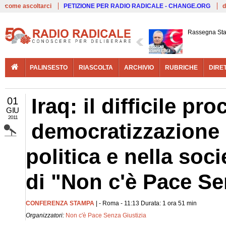
Live
come ascoltarci
PETIZIONE PER RADIO RADICALE - CHANGE.ORG
d
Rassegna St
PALINSESTO
RIASCOLTA
ARCHIVIO
RUBRICHE
DIRE
Iraq: il difficile pr
01
GIU
2011
democratizzazione e
politica e nella soc
di "Non c'è Pace S
CONFERENZA STAMPA
| - Roma - 11:13 Durata: 1 ora 51 min
Organizzatori:
Non c'è Pace Senza Giustizia