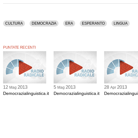
La
registrazione audio di questa puntata ha una durata di 29 minuti.
CULTURA
DEMOCRAZIA
ERA
ESPERANTO
LINGUA
PUNTATE RECENTI
12
2013
5
2013
28
2013
Mag
Mag
Apr
Democrazialinguistica.it
Democrazialinguistica.it
Democrazialinguis