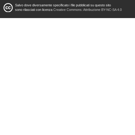
Salvo dove diversamente specificato i file pubblicati su questo sito
sono rilasciati con licenza
Creative Commons: Attribuzione BY-NC-SA 4.0