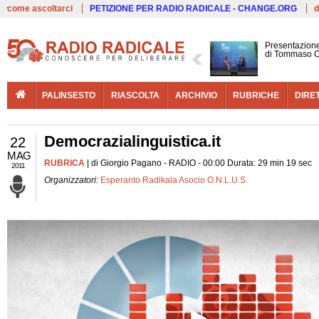
Live
come ascoltarci
PETIZIONE PER RADIO RADICALE - CHANGE.ORG
d
Presentazione
di Tommaso C
PALINSESTO
RIASCOLTA
ARCHIVIO
RUBRICHE
DIRE
Democrazialinguistica.it
22
MAG
RUBRICA
| di Giorgio Pagano - RADIO - 00:00 Durata: 29 min 19 sec
2011
Organizzatori:
Esperanto Radikala Asocio O.N.L.U.S.