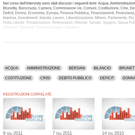
Nel corso dell'intervista sono stati discussi i seguenti temi: Acqua, Amministrazion
Brunetta, Burocrazia, Camera, Commissione Ue, Comuni, Costituzione, Crisi, Deb
Deficit, Donna, Economia, Europa, Finanza Pubblica, Finanziamenti,
Finanziaria
Impresa, Investimenti, Irlanda, Lavoro, Liberalizzazione, Milano, Parlamento, Pci,
Della Liberta', Privatizzazioni, Referendum, Riforme, Senato, Spagna, Spesa Pubb
Sviluppo, Tremonti, Unione Europea, Zapatero.
La registrazione audio ha una durata di 13 minuti.
ACQUA
AMMINISTRAZIONE
BERSANI
BILANCIO
BRUNET
COSTITUZIONE
CRISI
DEBITO PUBBLICO
DEFICIT
DONN
FINANZIARIA
FONDI
GOVERNO
IMPRESA
INVESTIMENTI
REGISTRAZIONI CORRELATE
PCI
POLITICA
POPOLO DELLA LIBERTA'
PRIVATIZZAZIONI
STATO
SVILUPPO
TREMONTI
UE
ZAPATERO
8
2011
7
2011
14
2010
Giu
Giu
Dic