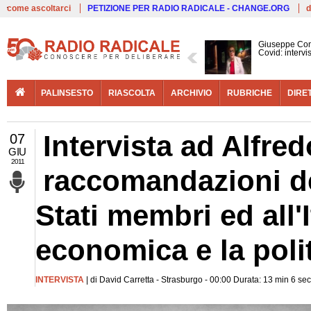
Live
come ascoltarci
PETIZIONE PER RADIO RADICALE - CHANGE.ORG
d
Giuseppe Con
Covid: interv
PALINSESTO
RIASCOLTA
ARCHIVIO
RUBRICHE
DIRE
Intervista ad Alfred
07
GIU
2011
raccomandazioni d
Stati membri ed all'I
economica e la polit
INTERVISTA
| di David Carretta - Strasburgo - 00:00 Durata: 13 min 6 sec