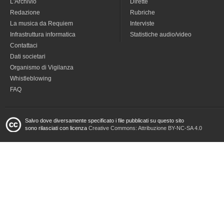
L'Archivio
Dirette
Redazione
Rubriche
La musica da Requiem
Interviste
Infrastruttura informatica
Statistiche audio/video
Contattaci
Dati societari
Organismo di Vigilanza
Whistleblowing
FAQ
Salvo dove diversamente specificato i file pubblicati su questo sito
sono rilasciati con licenza
Creative Commons: Attribuzione BY-NC-SA 4.0