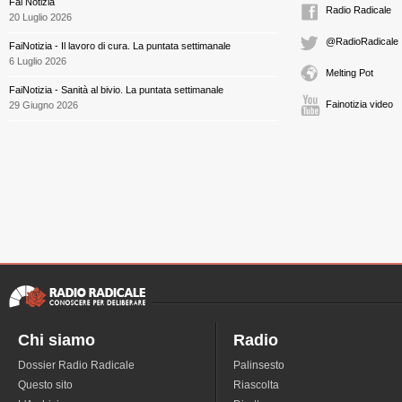
Fai Notizia
Radio Radicale
20 Luglio 2026
@RadioRadicale
FaiNotizia - Il lavoro di cura. La puntata settimanale
6 Luglio 2026
Melting Pot
FaiNotizia - Sanità al bivio. La puntata settimanale
Fainotizia video
29 Giugno 2026
Chi siamo
Radio
Dossier Radio Radicale
Palinsesto
Questo sito
Riascolta