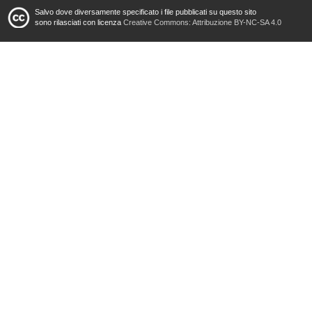
Salvo dove diversamente specificato i file pubblicati su questo sito
sono rilasciati con licenza
Creative Commons: Attribuzione BY-NC-SA 4.0