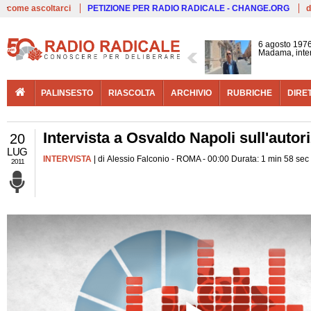
Live
come ascoltarci
PETIZIONE PER RADIO RADICALE - CHANGE.ORG
d
6 agosto 1976
Madama, interv
PALINSESTO
RIASCOLTA
ARCHIVIO
RUBRICHE
DIRE
Intervista a Osvaldo Napoli sull'autor
20
LUG
INTERVISTA
| di Alessio Falconio - ROMA - 00:00 Durata: 1 min 58 sec
2011