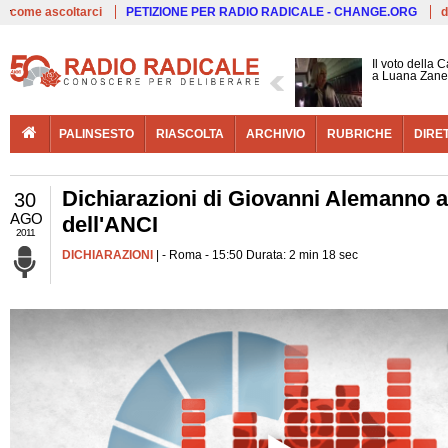
Live
come ascoltarci
PETIZIONE PER RADIO RADICALE - CHANGE.ORG
d
Il voto della 
a Luana Zane
PALINSESTO
RIASCOLTA
ARCHIVIO
RUBRICHE
DIRE
Dichiarazioni di Giovanni Alemanno al
30
AGO
dell'ANCI
2011
DICHIARAZIONI
| - Roma - 15:50 Durata: 2 min 18 sec