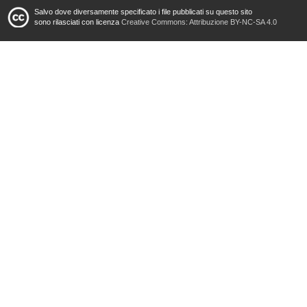
Salvo dove diversamente specificato i file pubblicati su questo sito
sono rilasciati con licenza
Creative Commons: Attribuzione BY-NC-SA 4.0