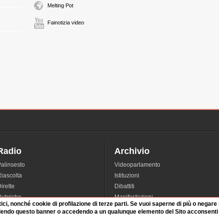
Melting Pot
Fainotizia video
Radio
Archivio
alinsesto
Videoparlamento
iascolta
Istituzioni
irette
Dibattiti
Rubriche
Manifestazioni
tici, nonché cookie di profilazione di terze parti. Se vuoi saperne di più o negare
nterviste
Radicali
dendo questo banner o accedendo a un qualunque elemento del Sito acconsenti a
tatistiche audio/video