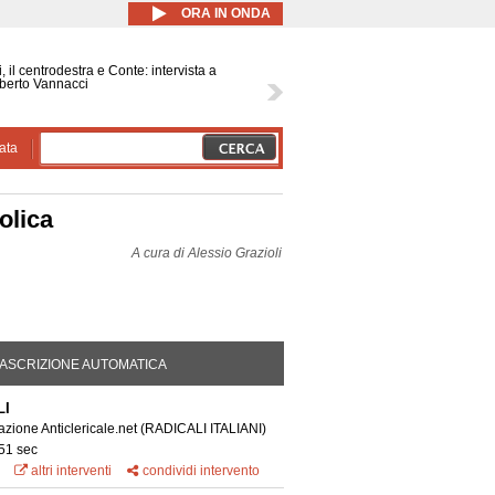
ORA IN ONDA
, il centrodestra e Conte: intervista a
berto Vannacci
ata
tolica
A cura di
Alessio Grazioli
DA ATTIVA)
ASCRIZIONE AUTOMATICA
LI
azione Anticlericale.net
(RADICALI ITALIANI)
 51 sec
altri interventi
condividi intervento