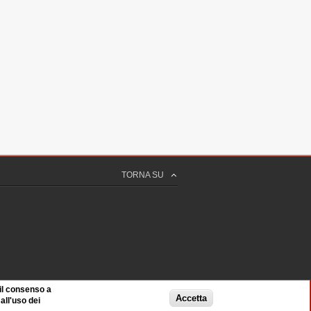
TORNA SU
 il consenso a
Accetta
ll'uso dei