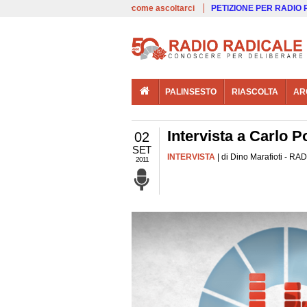
00:00
Live
come ascoltarci
PETIZIONE PER RADIO
PALINSESTO
RIASCOLTA
AR
Intervista a Carlo Po
02
SET
INTERVISTA
| di Dino Marafioti - RA
2011