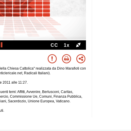
CC
1x
li della Chiesa Cattolica" realizzata da Dino Marafioti con
iclericale.net, Radicali Italiani).
re 2011 alle 11:27.
uenti temi: Affitti, Avvenire, Berlusconi, Caritas,
mercio, Commissione Ue, Comuni, Finanza Pubblica,
taliani, Sacerdozio, Unione Europea, Vaticano.
ti.