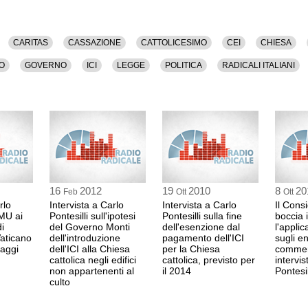
CARITAS
CASSAZIONE
CATTOLICESIMO
CEI
CHIESA
O
GOVERNO
ICI
LEGGE
POLITICA
RADICALI ITALIANI
16
2012
19
2010
8
20
Feb
Ott
Ott
rlo
Intervista a Carlo
Intervista a Carlo
Il Consi
IMU ai
Pontesilli sull'ipotesi
Pontesilli sulla fine
boccia 
i
del Governo Monti
dell'esenzione dal
l'applic
Vaticano
dell'introduzione
pagamento dell'ICI
sugli en
Raggi
dell'ICI alla Chiesa
per la Chiesa
commerc
cattolica negli edifici
cattolica, previsto per
intervis
non appartenenti al
il 2014
Pontesil
culto