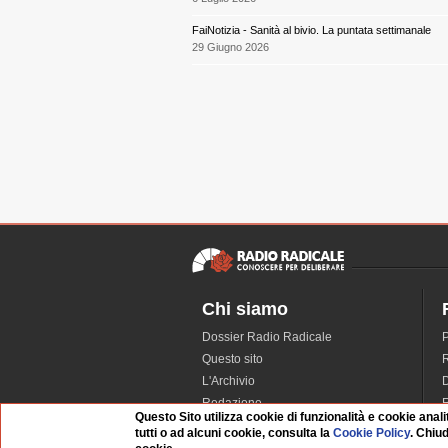
FaiNotizia - Sanità al bivio. La puntata settimanale
29 Giugno 2026
Chi siamo
Dossier Radio Radicale
P
Questo sito
R
L'Archivio
D
Redazione
Questo Sito utilizza cookie di funzionalità e cookie anali
La musica da Requiem
I
tutti o ad alcuni cookie, consulta la
Cookie Policy
. Chiu
Infrastruttura informatica
S