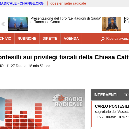
Salta al contenuto principale
 RADICALE - CHANGE.ORG
dossier radio radicale
Presentazione del libro "Le Ragioni di Giuda"
Noi
di Tommaso Cerno.
Ro
CHIVIO
RUBRICHE
DIRETTE
AGENDA
Ricerca avanz
ntesilli sui privilegi fiscali della Chiesa Cat
DIO - 11:27 Durata: 18 min 51 sec
INTERVENTI
(SCHE
TR
CARLO PONTESIL
segretario dell'Associ
11:27 Durata: 18 min