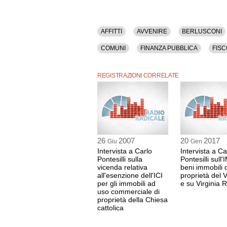
AFFITTI
AVVENIRE
BERLUSCONI
COMUNI
FINANZA PUBBLICA
FISC
VATICANO
REGISTRAZIONI CORRELATE
26
2007
20
2017
Giu
Gen
Intervista a Carlo
Intervista a Ca
Pontesilli sulla
Pontesilli sull'
vicenda relativa
beni immobili d
all'esenzione dell'ICI
proprietà del 
per gli immobili ad
e su Virginia 
uso commerciale di
proprietà della Chiesa
cattolica