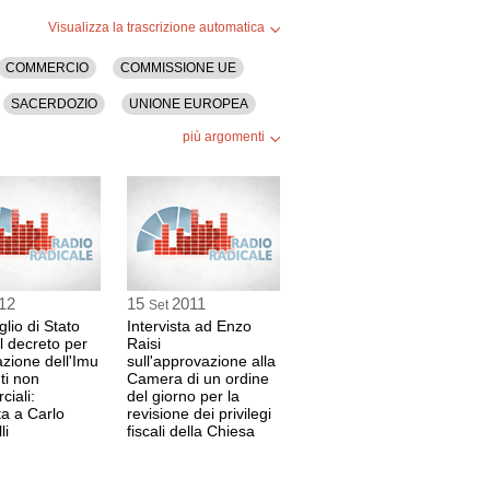
Visualizza la trascrizione automatica
COMMERCIO
COMMISSIONE UE
SACERDOZIO
UNIONE EUROPEA
più argomenti
12
15
2011
Set
glio di Stato
Intervista ad Enzo
il decreto per
Raisi
azione dell'Imu
sull'approvazione alla
ti non
Camera di un ordine
iali:
del giorno per la
ta a Carlo
revisione dei privilegi
li
fiscali della Chiesa