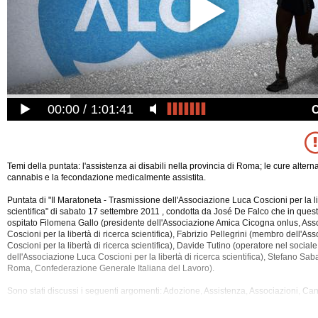
00:00
1:01:41
Temi della puntata: l'assistenza ai disabili nella provincia di Roma; le cure altern
cannabis e la fecondazione medicalmente assistita.
Puntata di "Il Maratoneta - Trasmissione dell'Associazione Luca Coscioni per la li
scientifica" di sabato 17 settembre 2011 , condotta da José De Falco che in ques
ospitato Filomena Gallo (presidente dell'Associazione Amica Cicogna onlus, As
Coscioni per la libertà di ricerca scientifica), Fabrizio Pellegrini (membro dell'A
Coscioni per la libertà di ricerca scientifica), Davide
Tutino (operatore nel social
dell'Associazione Luca Coscioni per la libertà di ricerca scientifica), Stefano Saba
Roma, Confederazione Generale Italiana del Lavoro).
Sono stati discussi i seguenti argomenti: Adozione, Assistenza, Associazioni, Ca
Disabili, Famiglia, Farmacia, Fecondazione Assistita, Giustizia, Malattia, Medici, 
Ricerca, Roma, Salute, Scienza, Scuola, Servizi Pubblici, Servizi Sociali, Societa', 