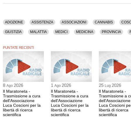
La registrazione audio di questa puntata ha una durata di 1 ora e 1 minuto.
ADOZIONE
ASSISTENZA
ASSOCIAZIONI
CANNABIS
COSC
GIUSTIZIA
MALATTIA
MEDICI
MEDICINA
PROVINCIA
SERVIZI SOCIALI
SOCIETA'
STERILITA'
PUNTATE RECENTI
8
2026
1
2026
25
2026
Ago
Ago
Lug
Il Maratoneta -
Il Maratoneta -
Il Maratoneta -
Trasmissione a cura
Trasmissione a cura
Trasmissione a c
dell'Associazione
dell'Associazione
dell'Associazione
Luca Coscioni per la
Luca Coscioni per la
Luca Coscioni per
libertà di ricerca
libertà di ricerca
libertà di ricerca
scientifica
scientifica
scientifica