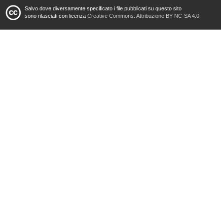
Salvo dove diversamente specificato i file pubblicati su questo sito
sono rilasciati con licenza
Creative Commons: Attribuzione BY-NC-SA 4.0