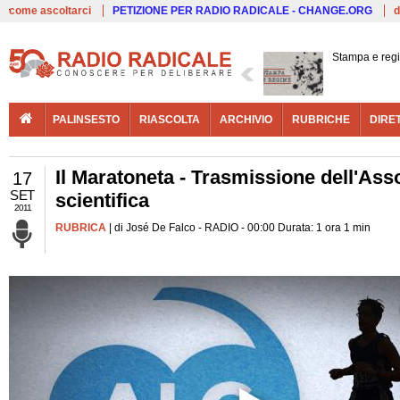
Live
come ascoltarci
PETIZIONE PER RADIO RADICALE - CHANGE.ORG
d
Stampa e reg
PALINSESTO
RIASCOLTA
ARCHIVIO
RUBRICHE
DIRE
Il Maratoneta - Trasmissione dell'Asso
17
SET
scientifica
2011
RUBRICA
| di José De Falco - RADIO - 00:00 Durata: 1 ora 1 min