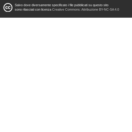
Salvo dove diversamente specificato i file pubblicati su questo sito
sono rilasciati con licenza
Creative Commons: Attribuzione BY-NC-SA 4.0