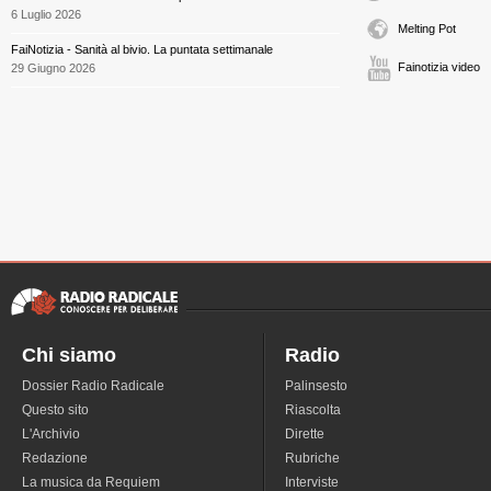
6 Luglio 2026
Melting Pot
FaiNotizia - Sanità al bivio. La puntata settimanale
Fainotizia video
29 Giugno 2026
Chi siamo
Radio
Dossier Radio Radicale
Palinsesto
Questo sito
Riascolta
L'Archivio
Dirette
Redazione
Rubriche
La musica da Requiem
Interviste