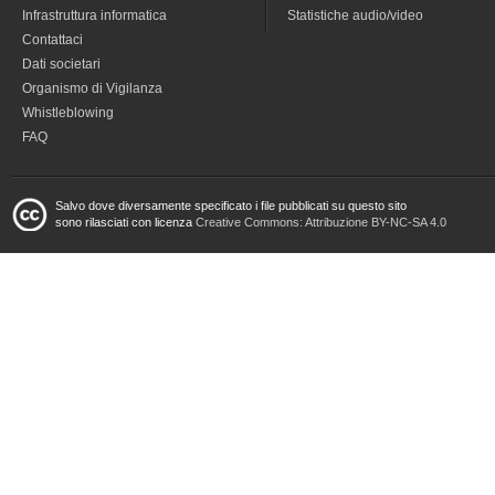
Infrastruttura informatica
Statistiche audio/video
Contattaci
Dati societari
Organismo di Vigilanza
Whistleblowing
FAQ
Salvo dove diversamente specificato i file pubblicati su questo sito
sono rilasciati con licenza
Creative Commons: Attribuzione BY-NC-SA 4.0