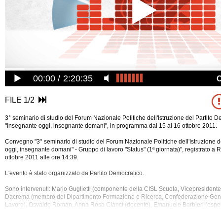
00:00
2:20:35
FILE 1/2
3° seminario di studio del Forum Nazionale Politiche dell'Istruzione del Partito De
"Insegnante oggi, insegnante domani", in programma dal 15 al 16 ottobre 2011.
Convegno "3° seminario di studio del Forum Nazionale Politiche dell'Istruzione 
oggi, insegnante domani" - Gruppo di lavoro "Status" (1ª giornata)", registrato a
ottobre 2011 alle ore 14:39.
L'evento è stato organizzato da Partito Democratico.
Sono intervenuti: Mario Guglietti (componente della CISL Scuola, Vicepresidente
Dacrema (membro del Dipartimento
Formazione e Ricerca, Confederazione Gener
Lavoro), Osvaldo Roman, Anna Rosa Cianci (docente), Emanuele Barbieri (espert
scolastiche, già Capo Dipartimento del MIUR), Fabrizio Reberscheg, Vittorio Ca
politiche scolastiche e formative), Roberto Pellegatta (presidente nazionale DI