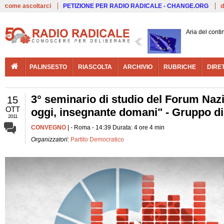
Live
come ascoltarci
PETIZIONE PER RADIO RADICALE - CHANGE.ORG
d
Aria del conti
PALINSESTO
RIASCOLTA
ARCHIVIO
RUBRICHE
DIRE
3° seminario di studio del Forum Nazi
15
OTT
oggi, insegnante domani" - Gruppo di 
2011
CONVEGNO
| - Roma - 14:39 Durata: 4 ore 4 min
Organizzatori:
Partito Democratico