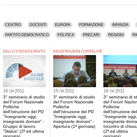
(responsabile scuola di Trieste, Partito Democratico), Emanuela Marguccio (doce
Campione (responsabile scuola per la Regione Lombardia, Partito Democratico)
(rappresentante della segreteria nazionale FLC, Confederazione Generale Italia
Summa (membro del CIDI di Bologna), Graziano Biraghi (rappresentante dell'A
Maggio (vice presidente nazionale del CIDI di Cagliari), Graziella Giorgi (respon
CENTRO
DOCENTI
EUROPA
FORMAZIONE
INFANZIA
Bologna, Partito Democratico), Carmen Genchi (rappresentante ANFIS di Bari), 
Maristella Curreli (rappresentante del CIP della Sardegna), Daniela Silvestri (ins
PARTITO DEMOCRATICO
POLITICA
PRECARI
REGIONI
R
Annarosa Cianci (docente di diritto ed economia), Francesco Balice, Beppe Bagn
del CIDI di Firenze), Antonio Galdiero (rappresentante dell'UCIIM), Giovanni Bach
UNIONE EUROPEA
Forum Nazionale Istruzione, Partito Democratico).
DELLO STESSO EVENTO
REGISTRAZIONI CORRELATE
Sono stati discussi i seguenti argomenti: Centro, Docenti, Europa, Formazione, Infa
Istruzione, Italia, Lavoro, Lisbona, Partiti, Partito Democratico, Politica, Precari, 
Scuola, Sinistra, Societa', Studenti, Sviluppo, Unione Europea.
La registrazione audio di questo convegno ha una durata di 4 ore e 4 minuti.
16
2011
15
2011
16
2011
Ott
Ott
Ott
3° seminario di studio
3° seminario di studio
3° seminario di s
del Forum Nazionale
del Forum Nazionale
del Forum Nazio
Politiche
Politiche
Politiche
dell'Istruzione del PD
dell'Istruzione del PD
dell'Istruzione de
"Insegnante oggi,
"Insegnante oggi,
"Insegnante oggi
insegnante domani" -
insegnante domani" -
insegnante doman
Gruppo di lavoro
Apertura (1ª giornata)
Incontro di chius
"Status" (2ª ed ultima
(2ª ed ultima
giornata)
giornata)