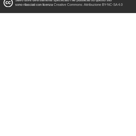
sono rilasciati con licenza
Creative Commons: Attribuzione BY-NC-SA 4.0