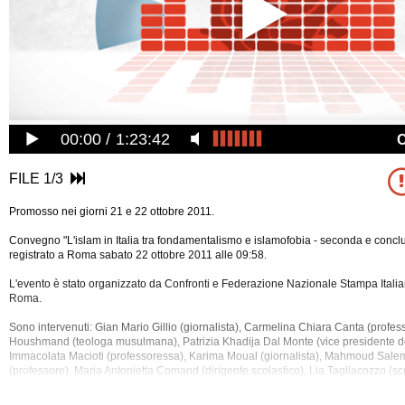
00:00
1:23:42
FILE 1/3
Promosso nei giorni 21 e 22 ottobre 2011.
Convegno "L'islam in Italia tra fondamentalismo e islamofobia - seconda e conclu
registrato a Roma sabato 22 ottobre 2011 alle 09:58.
L'evento è stato organizzato da Confronti e Federazione Nazionale Stampa Italia
Roma.
Sono intervenuti: Gian Mario Gillio (giornalista), Carmelina Chiara Canta (profe
Houshmand (teologa musulmana), Patrizia Khadija Dal Monte (vice presidente de
Immacolata Macioti (professoressa), Karima Moual (giornalista), Mahmoud Sale
(professore), Maria
Antonietta Comand (dirigente scolastico), Lia Tagliacozzo (scr
Ashour (professore), Amina Donatella Salina, Fatma Zohra Benbali (insegnante d
Mostafa El Ayoubi (giornalista), Stefano Allievi (professore), Abdellah Redouane 