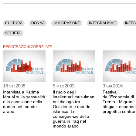
del Centro Islamico Culturale d’Italia), Yahya Sergio Yahe Pallavicini (vice pres
Italiana), Izzeddin Elzir (presidente dell'UCOII), Brunetto Salvarani (giornalista), 
(giornalista).
Sono stati discussi i seguenti argomenti: Cultura, Donna, Immigrazione, Integrali
CULTURA
DONNA
IMMIGRAZIONE
INTEGRALISMO
INTE
Islam, Italia, Politica, Razzismo, Religione, Societa'.
SOCIETA'
La registrazione audio di questo convegno ha una durata di 6 ore e 3 minuti.
REGISTRAZIONI CORRELATE
16
2008
5
2003
3
2016
Set
Mag
Giu
Intervista a Karima
Il ruolo degli
Festival
Moual sulla sessualità
intellettuali musulmani
dell'Economia di
e la condizione della
nel dialogo tra
Trento - Migranti
donna nel mondo
Occidente e mondo
rifugiati: esperie
arabo
islamico. Le
progetti a confro
conseguenze della
guerra in Iraq nel
mondo arabo