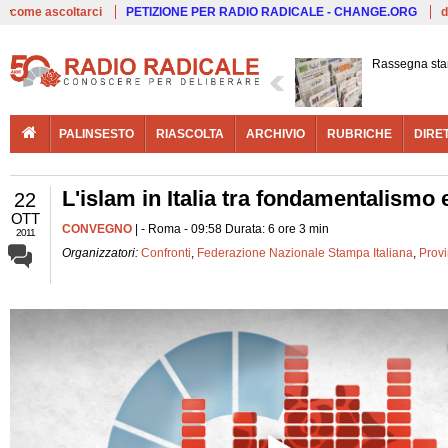
Live
come ascoltarci
PETIZIONE PER RADIO RADICALE - CHANGE.ORG
d
Rassegna st
PALINSESTO
RIASCOLTA
ARCHIVIO
RUBRICHE
DIRE
L'islam in Italia tra fondamentalismo
22
OTT
CONVEGNO
| - Roma - 09:58 Durata: 6 ore 3 min
2011
Organizzatori:
Confronti
,
Federazione Nazionale Stampa Italiana
,
Prov