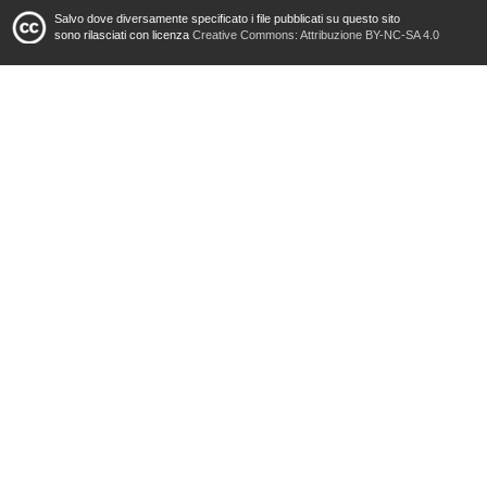
Salvo dove diversamente specificato i file pubblicati su questo sito
sono rilasciati con licenza
Creative Commons: Attribuzione BY-NC-SA 4.0