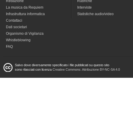
Redazione
Rubriche
La musica da Requiem
Interviste
Infrastruttura informatica
Statistiche audio/video
Contattaci
Dati societari
Organismo di Vigilanza
Whistleblowing
FAQ
Salvo dove diversamente specificato i file pubblicati su questo sito
sono rilasciati con licenza
Creative Commons: Attribuzione BY-NC-SA 4.0