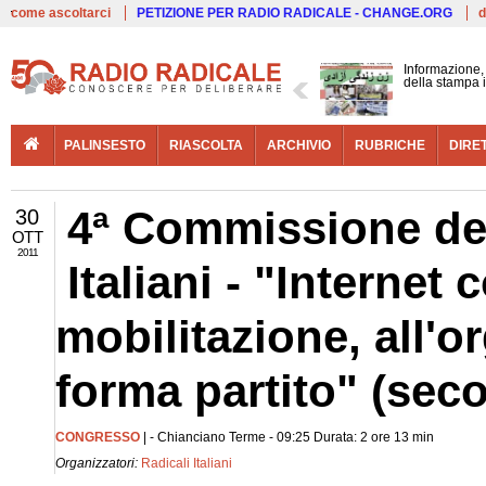
Live
come ascoltarci
PETIZIONE PER RADIO RADICALE - CHANGE.ORG
d
Informazione, 
della stampa 
PALINSESTO
RIASCOLTA
ARCHIVIO
RUBRICHE
DIRE
4ª Commissione del
30
OTT
2011
Italiani - "Interne
mobilitazione, all'o
forma partito" (sec
CONGRESSO
| - Chianciano Terme - 09:25 Durata: 2 ore 13 min
Organizzatori:
Radicali Italiani