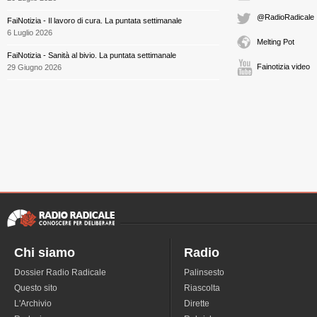
@RadioRadicale
FaiNotizia - Il lavoro di cura. La puntata settimanale
6 Luglio 2026
Melting Pot
FaiNotizia - Sanità al bivio. La puntata settimanale
Fainotizia video
29 Giugno 2026
Chi siamo
Radio
Dossier Radio Radicale
Palinsesto
Questo sito
Riascolta
L'Archivio
Dirette