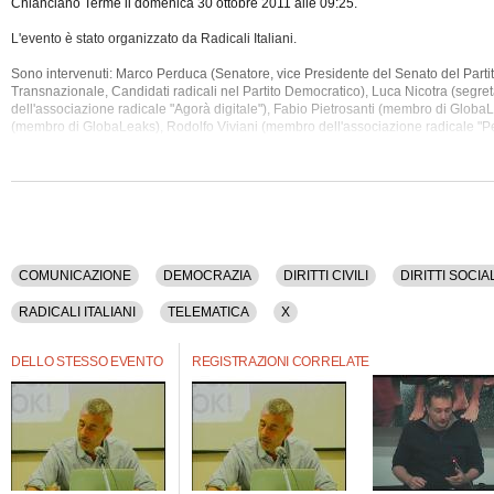
Chianciano Terme il domenica 30 ottobre 2011 alle 09:25.
L'evento è stato organizzato da Radicali Italiani.
Sono intervenuti: Marco Perduca (Senatore, vice Presidente del Senato del Parti
Transnazionale, Candidati radicali nel Partito Democratico), Luca Nicotra (segret
dell'associazione radicale "Agorà digitale"), Fabio
Pietrosanti (membro di GlobaLe
(membro di GlobaLeaks), Rodolfo Viviani (membro dell'associazione radicale "P
Napoli"), Emiliano Silvestri (membro dell'associazione radicale "Radicali senza f
Milano), Giorgio Giunchi, Luigi Diliberto, Lorenzo Lipparini (membro dell'associ
Tortora" di Milano), Alessandro Orlowsky (esperto di tecnologie multimediali), F
(membro del Comitato Nazione di Radicali Italiani), Beduschi Niccolò, Pietro Migl
Baietti, Andrea De Angelis (giornalista di Radio Radicale).
Sono stati discussi i seguenti argomenti: Comunicazione, Democrazia, Diritti Civili, 
Informazione, Internet, Partiti, Politica, Radicali Italiani, Telematica, X.
COMUNICAZIONE
DEMOCRAZIA
DIRITTI CIVILI
DIRITTI SOCIAL
La registrazione video del congresso ha una durata di 2 ore e 13 minuti.
RADICALI ITALIANI
TELEMATICA
X
Il contenuto è disponibile anche nella sola versione audio.
DELLO STESSO EVENTO
REGISTRAZIONI CORRELATE