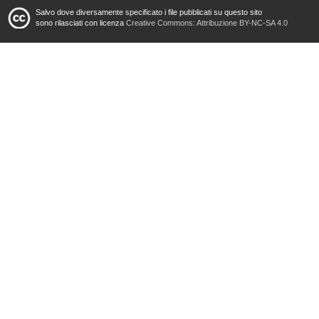
Salvo dove diversamente specificato i file pubblicati su questo sito
sono rilasciati con licenza
Creative Commons: Attribuzione BY-NC-SA 4.0