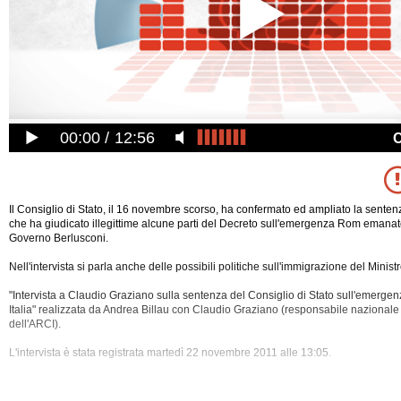
00:00
12:56
Il Consiglio di Stato, il 16 novembre scorso, ha confermato ed ampliato la sente
che ha giudicato illegittime alcune parti del Decreto sull'emergenza Rom emanat
Governo Berlusconi.
Nell'intervista si parla anche delle possibili politiche sull'immigrazione del Minis
"Intervista a Claudio Graziano sulla sentenza del Consiglio di Stato sull'emerg
Italia" realizzata da Andrea Billau con Claudio Graziano (responsabile nazionale
dell'ARCI).
L'intervista è stata registrata martedì 22 novembre 2011 alle 13:05.
Nel
corso dell'intervista sono stati discussi i seguenti temi: Amministrazione, Ber
Comuni, Consiglio Di Stato, Costituzione, Decreti, Diritti Civili, Diritti Umani, E