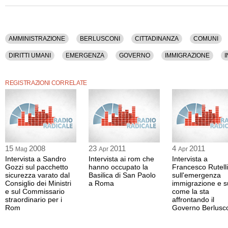
Immigrazione, Integrazione, Italia, La Repubblica, Lazio, Ministeri, Minoranze, M
Politica, Razzismo, Riccardi, Roma, Romania, Rutelli, Societa', Tar, Veltroni, Viol
La registrazione audio ha una durata di 12 minuti.
AMMINISTRAZIONE
BERLUSCONI
CITTADINANZA
COMUNI
DIRITTI UMANI
EMERGENZA
GOVERNO
IMMIGRAZIONE
MINORANZE
MINORI
MONTI
NOMADI
POLITICA
RAZZ
REGISTRAZIONI CORRELATE
VELTRONI
VIOLENZA
15
2008
23
2011
4
2011
Mag
Apr
Apr
Intervista a Sandro
Intervista ai rom che
Intervista a
Gozzi sul pacchetto
hanno occupato la
Francesco Rutelli
sicurezza varato dal
Basilica di San Paolo
sull'emergenza
Consiglio dei Ministri
a Roma
immigrazione e s
e sul Commissario
come la sta
straordinario per i
affrontando il
Rom
Governo Berlusc