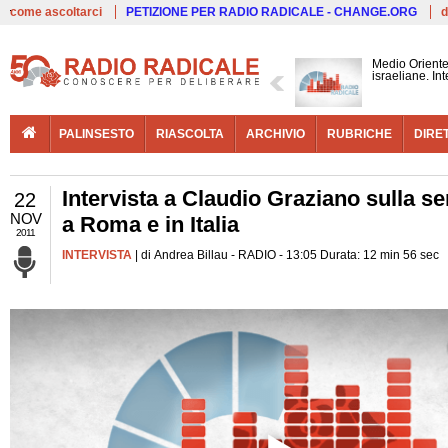
Live
come ascoltarci
PETIZIONE PER RADIO RADICALE - CHANGE.ORG
d
Medio Oriente 
israeliane. In
PALINSESTO
RIASCOLTA
ARCHIVIO
RUBRICHE
DIRE
Intervista a Claudio Graziano sulla s
22
NOV
a Roma e in Italia
2011
INTERVISTA
| di Andrea Billau - RADIO - 13:05 Durata: 12 min 56 sec