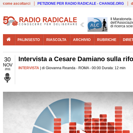
Live
come ascoltarci
PETIZIONE PER RADIO RADICALE - CHANGE.ORG
d
Il Maratoneta
dell'Associazi
di ricerca scie
PALINSESTO
RIASCOLTA
ARCHIVIO
RUBRICHE
DIRE
Intervista a Cesare Damiano sulla rif
30
NOV
INTERVISTA
| di Giovanna Reanda - ROMA - 00:00 Durata: 12 min
2011