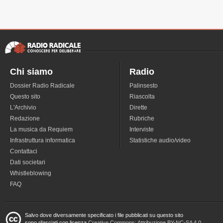
Chi siamo
Radio
Dossier Radio Radicale
Palinsesto
Questo sito
Riascolta
L'Archivio
Dirette
Redazione
Rubriche
La musica da Requiem
Interviste
Infrastruttura informatica
Statistiche audio/video
Contattaci
Dati societari
Whistleblowing
FAQ
Salvo dove diversamente specificato i file pubblicati su questo sito
sono rilasciati con licenza
Creative Commons: Attribuzione BY-NC-SA 4.0