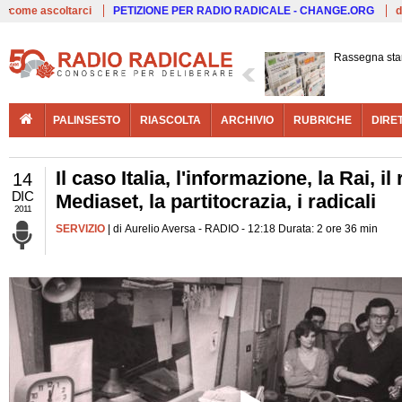
Live
come ascoltarci
PETIZIONE PER RADIO RADICALE - CHANGE.ORG
d
Rassegna st
PALINSESTO
RIASCOLTA
ARCHIVIO
RUBRICHE
DIRE
Il caso Italia, l'informazione, la Rai, i
14
DIC
Mediaset, la partitocrazia, i radicali
2011
SERVIZIO
| di Aurelio Aversa - RADIO - 12:18 Durata: 2 ore 36 min