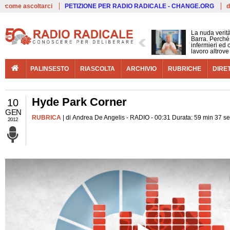
Live
come ascoltarci
PETIZIONE PER RADIO RADICALE - CHANGE.ORG
d
La nuda verit
Barra. Perché 
infermieri ed 
lavoro altrove
PALINSESTO
RIASCOLTA
ARCHIVIO
RUBRICHE
DIRE
Hyde Park Corner
10
GEN
RUBRICA
| di Andrea De Angelis - RADIO - 00:31 Durata: 59 min 37 s
2012