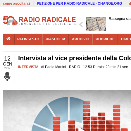
Live
come ascoltarci
PETIZIONE PER RADIO RADICALE - CHANGE.ORG
d
Rassegna st
PALINSESTO
RIASCOLTA
ARCHIVIO
RUBRICHE
DIRE
Intervista al vice presidente della C
12
GEN
INTERVISTA
| di Paolo Martini - RADIO - 12:53 Durata: 23 min 21 sec
2012