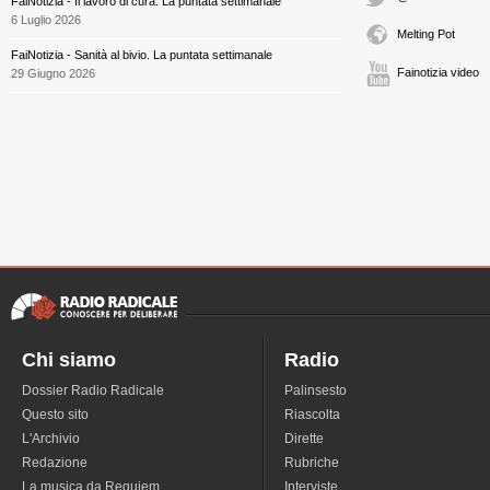
FaiNotizia - Il lavoro di cura. La puntata settimanale
6 Luglio 2026
Melting Pot
FaiNotizia - Sanità al bivio. La puntata settimanale
Fainotizia video
29 Giugno 2026
Chi siamo
Radio
Dossier Radio Radicale
Palinsesto
Questo sito
Riascolta
L'Archivio
Dirette
Redazione
Rubriche
La musica da Requiem
Interviste