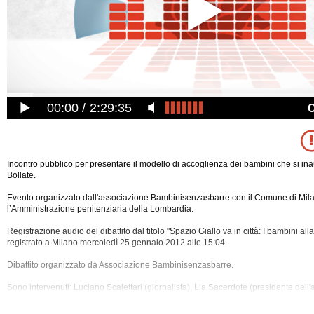
00:00
2:29:35
Incontro pubblico per presentare il modello di accoglienza dei bambini che si in
Bollate.
Evento organizzato dall'associazione Bambinisenzasbarre con il Comune di Mil
l’Amministrazione penitenziaria della Lombardia.
Registrazione audio del dibattito dal titolo "Spazio Giallo va in città: I bambini all
registrato a Milano mercoledì 25 gennaio 2012 alle 15:04.
Dibattito organizzato da Associazione Bambinisenzasbarre.
Sono intervenuti: Luciano Scalettari (giornalista), Lia Sacerdote (presidente dell
Bambinisenzasbarre), Pierfrancesco
Majorino (assessore alle Politiche sociali e 
del Comune di Milano, Partito Democratico), Giovanna Longo (provveditorato a