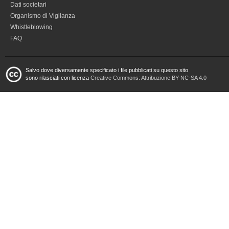
Dati societari
Organismo di Vigilanza
Whistleblowing
FAQ
Salvo dove diversamente specificato i file pubblicati su questo sito
sono rilasciati con licenza
Creative Commons: Attribuzione BY-NC-SA 4.0