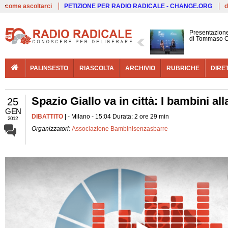
Live
come ascoltarci
PETIZIONE PER RADIO RADICALE - CHANGE.ORG
d
Presentazione
di Tommaso C
PALINSESTO
RIASCOLTA
ARCHIVIO
RUBRICHE
DIRE
Spazio Giallo va in città: I bambini al
25
GEN
DIBATTITO
| - Milano - 15:04 Durata: 2 ore 29 min
2012
Organizzatori:
Associazione Bambinisenzasbarre