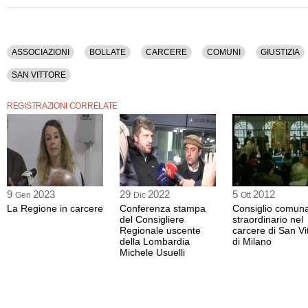
penitenziaria Lombardia), Fernando Villa, Massimo Parisi (direttore della Casa C
Bollate), Valerio Onida (presidente emerito della Corte Costituzionale), Claudia
di diritto penale, Università Cattolica Milano), Laura Formenti (docente di pedago
Università Bicocca Milano), Gianfranco Coletti (sovrintendente responsabile, uffic
di Bollate di Milano), Giovanni Stille (responsabile dell'ufficio colloqui del carcere
ASSOCIAZIONI
BOLLATE
CARCERE
COMUNI
GIUSTIZIA
Milano).
SAN VITTORE
Sono stati discussi i seguenti argomenti: Associazioni, Bollate, Carcere, Comuni, G
Lombardia, Milano, Minori, Regioni, San Vittore.
REGISTRAZIONI CORRELATE
La registrazione audio di questo dibatto ha una durata di 2 ore e 29 minuti.
9
2023
29
2022
5
2012
Gen
Dic
Ott
La Regione in carcere
Conferenza stampa
Consiglio comun
del Consigliere
straordinario nel
Regionale uscente
carcere di San Vi
della Lombardia
di Milano
Michele Usuelli