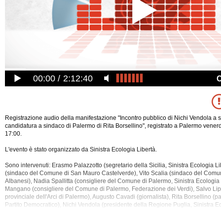
00:00
2:12:40
Registrazione audio della manifestazione "Incontro pubblico di Nichi Vendola a 
candidatura a sindaco di Palermo di Rita Borsellino", registrato a Palermo vener
17:00.
L'evento è stato organizzato da Sinistra Ecologia Libertà.
Sono intervenuti: Erasmo Palazzotto (segretario della Sicilia, Sinistra Ecologia Li
(sindaco del Comune di San Mauro Castelverde), Vito Scalia (sindaco del Comun
Albanesi), Nadia Spallitta (consigliere del Comune di Palermo, Sinistra Ecologia 
Mangano (consigliere del Comune di
Palermo, Federazione dei Verdi), Salvo Lip
provinciale dell'Arci di Palermo), Augusto Cavadi (giornalista), Rita Borsellino (
Partito Democratico), Nichi Vendola (presidente della Regione Puglia, Sinistra Ec
Tra gli argomenti discussi: Amministrative, Borsellino, Cammarata, Centro, Comuni