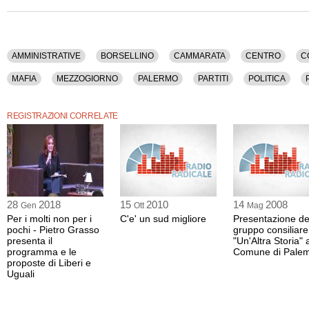
Destra, Elezioni, Etica, Lombardo, Mafia, Mezzogiorno, Palermo, Partiti, Politica,
Sicilia, Sinistra, Sud, Territorio, Welfare.
La registrazione audio di questa manifestazione ha una durata di 2 ore e 12 minu
AMMINISTRATIVE
BORSELLINO
CAMMARATA
CENTRO
C
MAFIA
MEZZOGIORNO
PALERMO
PARTITI
POLITICA
WELFARE
REGISTRAZIONI CORRELATE
28
2018
15
2010
14
2008
Gen
Ott
Mag
Per i molti non per i
C'e' un sud migliore
Presentazione de
pochi - Pietro Grasso
gruppo consiliare
presenta il
"Un'Altra Storia" 
programma e le
Comune di Pale
proposte di Liberi e
Uguali