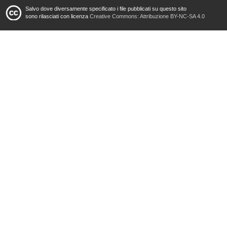
Salvo dove diversamente specificato i file pubblicati su questo sito
sono rilasciati con licenza
Creative Commons: Attribuzione BY-NC-SA 4.0