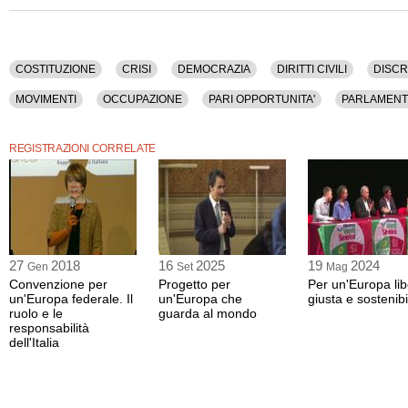
Economia, Europa, Italia, Lavoro, Movimenti, Occupazione, Pari Opportunita', P
Politica, Precari, Societa', Storia, Sviluppo, Unione Europea, Welfare.
La registrazione audio di questo convegno ha una durata di 3 ore e 5 minuti.
COSTITUZIONE
CRISI
DEMOCRAZIA
DIRITTI CIVILI
DISCR
MOVIMENTI
OCCUPAZIONE
PARI OPPORTUNITA'
PARLAMENT
UNIONE EUROPEA
WELFARE
REGISTRAZIONI CORRELATE
27
2018
16
2025
19
2024
Gen
Set
Mag
Convenzione per
Progetto per
Per un'Europa lib
un'Europa federale. Il
un'Europa che
giusta e sostenibi
ruolo e le
guarda al mondo
responsabilità
dell'Italia