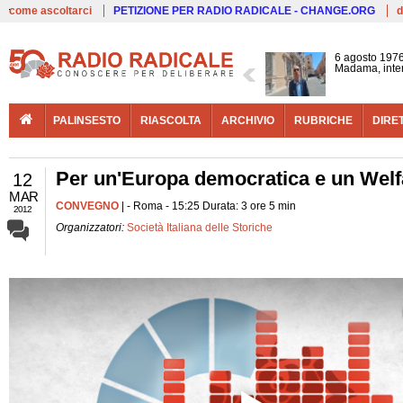
Live
come ascoltarci
PETIZIONE PER RADIO RADICALE - CHANGE.ORG
d
6 agosto 1976
Madama, interv
PALINSESTO
RIASCOLTA
ARCHIVIO
RUBRICHE
DIRE
Per un'Europa democratica e un Welfa
12
MAR
CONVEGNO
| - Roma - 15:25 Durata: 3 ore 5 min
2012
Organizzatori:
Società Italiana delle Storiche