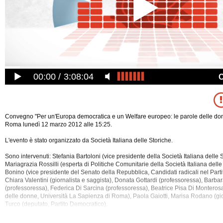
00:00
3:08:04
Convegno "Per un'Europa democratica e un Welfare europeo: le parole delle donn
Roma lunedì 12 marzo 2012 alle 15:25.
L'evento è stato organizzato da Società Italiana delle Storiche.
Sono intervenuti: Stefania Bartoloni (vice presidente della Società Italiana delle S
Mariagrazia Rossilli (esperta di Politiche Comunitarie della Società Italiana del
Bonino (vice presidente del Senato della Repubblica, Candidati radicali nel Part
Chiara Valentini (giornalista e saggista), Donata Gottardi (professoressa), Barbar
(professoressa),
Federica Di Sarcina (professoressa), Beatrice Pisa Di Monterosa
delle donne, Università La Sapienza di Roma), Paola Gaiotti, Marisa Rodano (gior
Turco (deputato, Partito Democratico).
Tra gli argomenti discussi: Costituzione, Crisi, Democrazia, Diritti Civili, Discrim