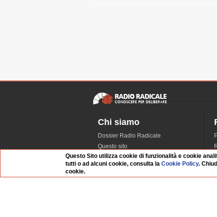
Chi siamo
Dossier Radio Radicale
P
Questo sito
R
Questo Sito utilizza cookie di funzionalità e cookie anali
L'Archivio
D
tutti o ad alcuni cookie, consulta la
Cookie Policy
. Chiu
Redazione
cookie.
La musica da Requiem
I
Infrastruttura informatica
S
Contattaci
Dati societari