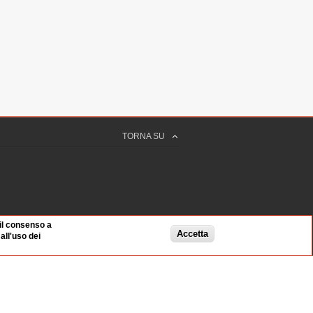
TORNA SU
 il consenso a
Accetta
ll'uso dei