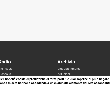
Radio
Archivio
alinsesto
Videoparlamento
iascolta
Istituzioni
tici, nonché cookie di profilazione di terze parti. Se vuoi saperne di più o negare
irette
Dibattiti
dendo questo banner o accedendo a un qualunque elemento del Sito acconsenti a
Rubriche
Manifestazioni
nterviste
Radicali
tatistiche audio/video