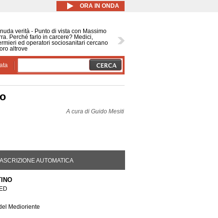
ORA IN ONDA
nuda verità - Punto di vista con Massimo
ra. Perché farlo in carcere? Medici,
ermieri ed operatori sociosanitari cercano
oro altrove
ata
eo
A cura di
Guido Mesiti
DA ATTIVA)
ASCRIZIONE AUTOMATICA
TINO
MED
del Medioriente