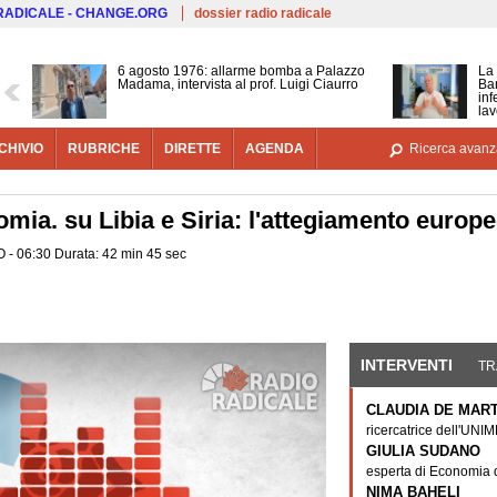
Salta al contenuto principale
 RADICALE - CHANGE.ORG
dossier radio radicale
6 agosto 1976: allarme bomba a Palazzo
La 
Madama, intervista al prof. Luigi Ciaurro
Bar
inf
lav
CHIVIO
RUBRICHE
DIRETTE
AGENDA
Ricerca avanz
omia. su Libia e Siria: l'attegiamento europ
O - 06:30 Durata: 42 min 45 sec
INTERVENTI
(SCHE
TR
CLAUDIA DE MAR
ricercatrice dell'UNI
GIULIA SUDANO
esperta di Economia 
NIMA BAHELI