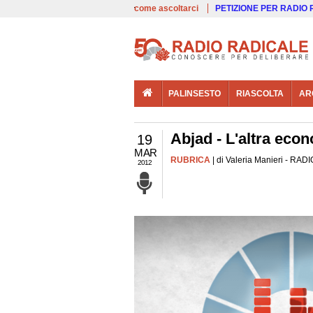
00:00
Live
come ascoltarci
PETIZIONE PER RADIO
PALINSESTO
RIASCOLTA
AR
Abjad - L'altra econ
19
MAR
RUBRICA
| di Valeria Manieri - RADI
2012