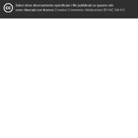
Salvo dove diversamente specificato i file pubblicati su questo sito
sono rilasciati con licenza
Creative Commons: Attribuzione BY-NC-SA 4.0