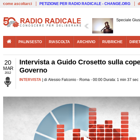
Live
come ascoltarci
PETIZIONE PER RADIO RADICALE - CHANGE.ORG
d
Speciale Giust
PALINSESTO
RIASCOLTA
ARCHIVIO
RUBRICHE
DIRE
Intervista a Guido Crosetto sulla cop
20
MAR
Governo
2012
INTERVISTA
| di Alessio Falconio - Roma - 00:00 Durata: 1 min 37 sec