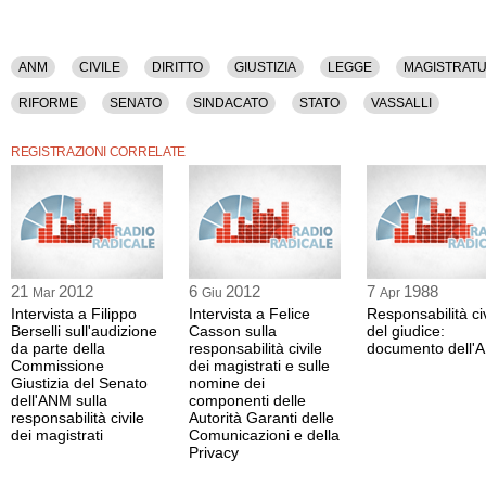
ANM
CIVILE
DIRITTO
GIUSTIZIA
LEGGE
MAGISTRAT
RIFORME
SENATO
SINDACATO
STATO
VASSALLI
REGISTRAZIONI CORRELATE
21
2012
6
2012
7
1988
Mar
Giu
Apr
Intervista a Filippo
Intervista a Felice
Responsabilità civ
Berselli sull'audizione
Casson sulla
del giudice:
da parte della
responsabilità civile
documento dell'
Commissione
dei magistrati e sulle
Giustizia del Senato
nomine dei
dell'ANM sulla
componenti delle
responsabilità civile
Autorità Garanti delle
dei magistrati
Comunicazioni e della
Privacy