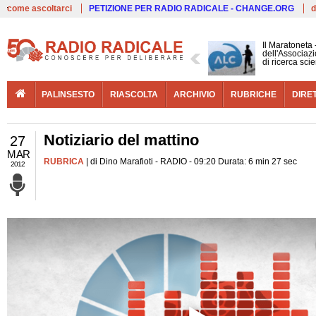
Live
come ascoltarci
PETIZIONE PER RADIO RADICALE - CHANGE.ORG
d
Il Maratoneta
dell'Associazi
di ricerca scie
PALINSESTO
RIASCOLTA
ARCHIVIO
RUBRICHE
DIRE
Notiziario del mattino
27
MAR
RUBRICA
| di Dino Marafioti - RADIO - 09:20 Durata: 6 min 27 sec
2012