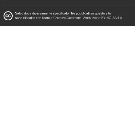
Salvo dove diversamente specificato i file pubblicati su questo sito
sono rilasciati con licenza
Creative Commons: Attribuzione BY-NC-SA 4.0