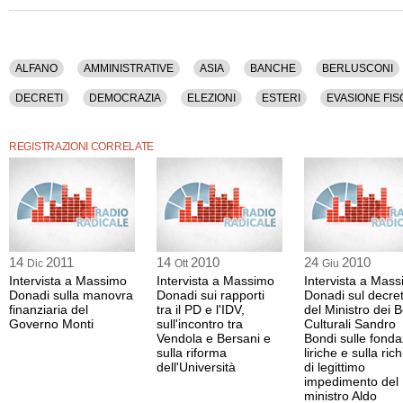
ALFANO
AMMINISTRATIVE
ASIA
BANCHE
BERLUSCONI
DECRETI
DEMOCRAZIA
ELEZIONI
ESTERI
EVASIONE FIS
INVESTIMENTI
ITALIA
L'ITALIA DEI VALORI
LA MARGHERITA
REGISTRAZIONI CORRELATE
OBAMA
PARLAMENTO
PARTITI
PARTITO DEMOCRATICO
ROMA
UDC
UNINOMINALE
14
2011
14
2010
24
2010
Dic
Ott
Giu
Intervista a Massimo
Intervista a Massimo
Intervista a Mas
Donadi sulla manovra
Donadi sui rapporti
Donadi sul decre
finanziaria del
tra il PD e l'IDV,
del Ministro dei B
Governo Monti
sull'incontro tra
Culturali Sandro
Vendola e Bersani e
Bondi sulle fonda
sulla riforma
liriche e sulla ric
dell'Università
di legittimo
impedimento del
ministro Aldo