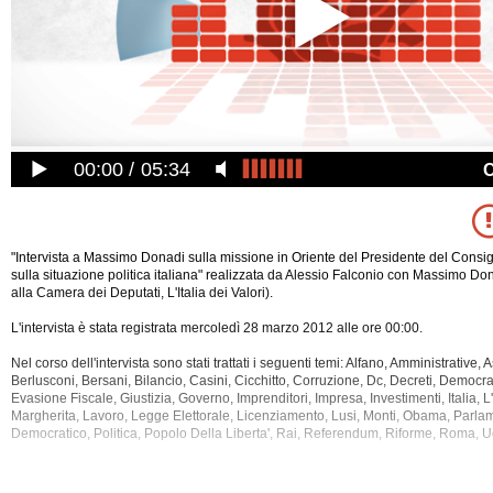
00:00
05:34
"Intervista a Massimo Donadi sulla missione in Oriente del Presidente del Consig
sulla situazione politica italiana" realizzata da Alessio Falconio con Massimo D
alla Camera dei Deputati, L'Italia dei Valori).
L'intervista è stata registrata mercoledì 28 marzo 2012 alle ore 00:00.
Nel corso dell'intervista sono stati trattati i seguenti temi: Alfano, Amministrative,
Berlusconi, Bersani, Bilancio, Casini, Cicchitto, Corruzione, Dc, Decreti, Democraz
Evasione Fiscale, Giustizia, Governo, Imprenditori, Impresa, Investimenti,
Italia, L
Margherita, Lavoro, Legge Elettorale, Licenziamento, Lusi, Monti, Obama, Parlamen
Democratico, Politica, Popolo Della Liberta', Rai, Referendum, Riforme, Roma, 
La registrazione audio ha una durata di 5 minuti.