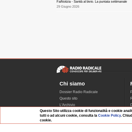
FaiNotizia - Sanità al bivio. La puntata settimanale
29 Giugno 2026
Chi siamo
Dossier Radio Radicale
P
Questo sito
R
L'Archivio
D
Questo Sito utilizza cookie di funzionalità e cookie anali
Redazione
tutti o ad alcuni cookie, consulta la
Cookie Policy
. Chiu
La musica da Requiem
I
cookie.
Infrastruttura informatica
S
Contattaci