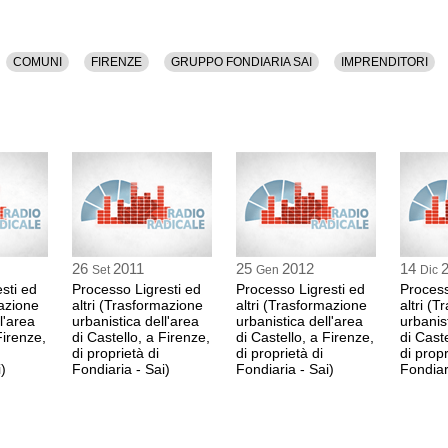
PELLEGRINO
Avvocato difensore F
COMUNI
FIRENZE
GRUPPO FONDIARIA SAI
IMPRENDITORI
10:12 Durata: 1 ora 1
Breve pausa
11:24 Durata: 34 min 
PELLEGRINO
Avvocato difensore F
11:59 Durata: 37 min
26
2011
25
2012
14
Set
Gen
Dic
sti ed
Processo Ligresti ed
Processo Ligresti ed
Process
mazione
altri (Trasformazione
altri (Trasformazione
altri (
Arringa dell'avvoc
l'area
urbanistica dell'area
urbanistica dell'area
urbanis
Europrogetti
Firenze,
di Castello, a Firenze,
di Castello, a Firenze,
di Caste
di proprietà di
di proprietà di
di propr
)
Fondiaria - Sai)
Fondiaria - Sai)
Fondiar
GIOVANNI BELLIN
Avvocato difensore Eu
12:36 Durata: 30 min