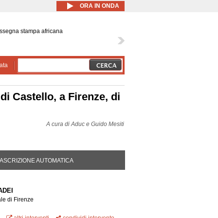
ORA IN ONDA
ssegna stampa africana
ata
di Castello, a Firenze, di
A cura di
Aduc e Guido Mesiti
DA ATTIVA)
ASCRIZIONE AUTOMATICA
ADEI
le di Firenze