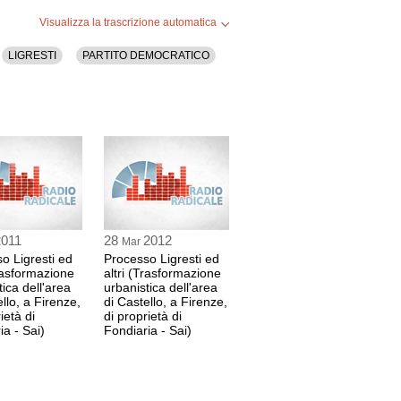
Visualizza la trascrizione automatica
ondiaria
LIGRESTI
PARTITO DEMOCRATICO
2 min
6 sec
ondiaria
 43 sec
2011
28
2012
Mar
o Ligresti ed
Processo Ligresti ed
Trasformazione
altri (Trasformazione
ato Giovanni Bellingardi difensore
tica dell'area
urbanistica dell'area
llo, a Firenze,
di Castello, a Firenze,
ietà di
di proprietà di
ia - Sai)
Fondiaria - Sai)
GARDI
roprogetti
 54 sec