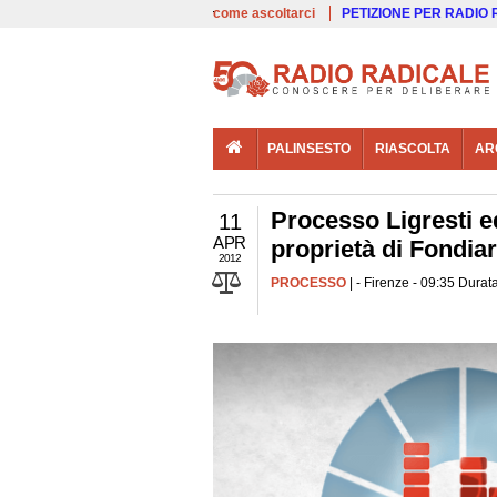
00:00
Live
come ascoltarci
PETIZIONE PER RADIO
PALINSESTO
RIASCOLTA
AR
Processo Ligresti ed
11
APR
proprietà di Fondiari
2012
PROCESSO
| - Firenze - 09:35 Durat