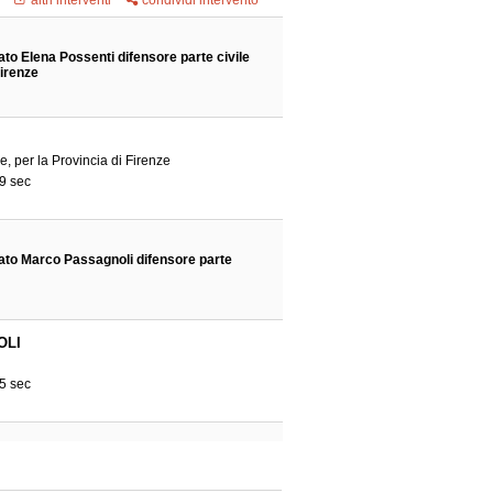
altri interventi
condividi intervento
ato Elena Possenti difensore parte civile
Firenze
le, per la Provincia di Firenze
9 sec
ato Marco Passagnoli difensore parte
OLI
5 sec
to Pellegrino , difensore di Fondiaria SAI