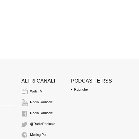
Organizzazione pe
FRANCESCO MAR
Presidente del tribuna
13:07 Durata: 8 min 4
Pausa
13:16 Durata: 2 ore 8
ALTRI CANALI
PODCAST E RSS
FRANCESCO MAR
Rubriche
Web TV
Presidente del tribuna
15:25 Durata: 9 min 3
Radio Radicale
Radio Radicale
Arringa dell'avvo
@RadioRadicale
dell'imputato Graz
Melting Pot