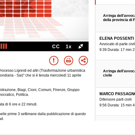
Arringa dell'avvoc
della provincia di 
ELENA POSSENTI
Avvocato di parte civi
CC
1x
9:39 Durata: 17 min 2
Processo Ligresti ed altri (Trasformazione urbanistica
Arringa dell'avvoc
civile
Fondiaria - Sai)" che si è tenuta mercoledì 11 aprile
istrazione, Biagi, Cioni, Comuni, Firenze, Gruppo
MARCO PASSAGN
ocratico, Politica.
Difensore parti civili
ta di 6 ore e 22 minuti.
9:56 Durata: 15 min 4
e nelle prime 3 settimane dalla pubblicazione di questo
ad.
Arringa dell'avvoca