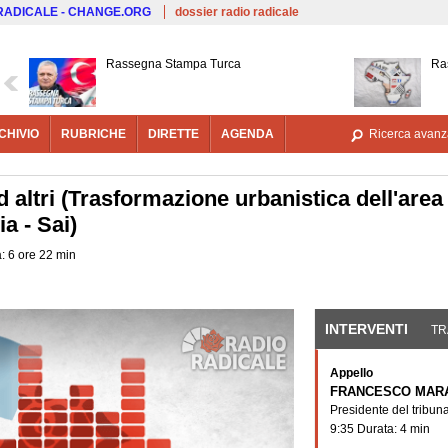
Salta al contenuto principale
 RADICALE - CHANGE.ORG
dossier radio radicale
Rassegna Stampa Turca
Ra
CHIVIO
RUBRICHE
DIRETTE
AGENDA
Ricerca avanz
 altri (Trasformazione urbanistica dell'area 
a - Sai)
a: 6 ore 22 min
INTERVENTI
(SCHE
TR
Appello
FRANCESCO MAR
Presidente del tribuna
9:35 Durata: 4 min