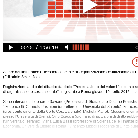
00:00
1:56:19
Autore dei libri Enrico Cuccodoro, docente di Organizzazione costituzionale all'U
(Editoriale Scientifica).
Registrazione audio del dibattito dal titolo "Presentazione dei volumi "Lettera e spi
di organizzazione costituzionale"", registrato a Roma giovedì 19 aprile 2012 alle 
Sono intervenuti: Leonardo Saviano (Professore di Storia delle Dottrine Politiche 
“ Federico II), Carmelo Pasimeni (prorettore dell'Università del Salento), Franc
(presidente emerito della Corte Costituzionale), Michela
Manetti (docente di diritt
presso l'Università di Siena), Gino Scaccia (ordinario di istituzioni di diritto pubb
l'Università di Teramo), Maria Luisa Bassi (professore di Scienza delle Finanze p
Economia, Università Luspio di Roma), Vincenzo Lippolis (docente di Diritto pu
Università Federico II di Napoli), Massimo Luciani (ordinario di diritto costituzion
Sapienza" di Roma), Massimo Siclari (professore ordinario di Diritto Costituzional