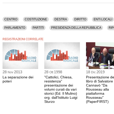
Roma Tre), Enrico Cuccodoro (docente di diritto costituzionale all'Università degli
Tra gli argomenti discussi: Centro, Costituzione, Destra, Diritto, Enti Locali, Fed
Istituzioni, Lega Nord, Libro, Parlamento, Partiti, Presidenza Della Repubblica, Ri
Tremaglia.
CENTRO
COSTITUZIONE
DESTRA
DIRITTO
ENTI LOCALI
La registrazione audio di questo dibatto ha una durata di 1 ora e 55 minuti.
PARLAMENTO
PARTITI
PRESIDENZA DELLA REPUBBLICA
RI
REGISTRAZIONI CORRELATE
28
2013
28
1998
18
2019
Nov
Ott
Dic
La separazione dei
"Cattolici, Chiesa,
Presentazione de
poteri
resistenza"
libro di Salvatore
presentazione dei
Cannavò "Da
volumi curati da vari
Rousseau alla
storici (Ed. Il Mulino)
piattaforma
org. dall'Istituto Luigi
Rousseau"
Sturzo
(PaperFIRST)