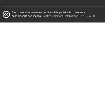
Salvo dove diversamente specificato i file pubblicati su questo sito
sono rilasciati con licenza
Creative Commons: Attribuzione BY-NC-SA 4.0