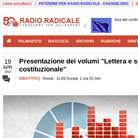
Live
come ascoltarci
PETIZIONE PER RADIO RADICALE - CHANGE.ORG
d
Aria del conti
PALINSESTO
RIASCOLTA
ARCHIVIO
RUBRICHE
DIRE
Presentazione dei volumi "Lettera e sp
19
APR
costituzionale"
2012
DIBATTITO
| - Roma - 11:09 Durata: 1 ora 55 min