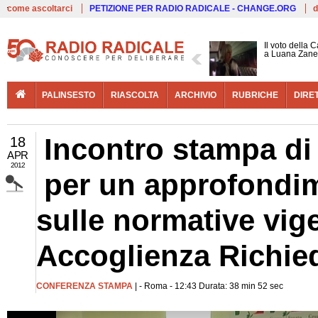
Live
come ascoltarci
PETIZIONE PER RADIO RADICALE - CHANGE.ORG
d
Il voto della 
a Luana Zane
PALINSESTO
RIASCOLTA
ARCHIVIO
RUBRICHE
DIRE
Incontro stampa di
18
APR
2012
per un approfondim
sulle normative vige
Accoglienza Richied
CONFERENZA STAMPA
| - Roma - 12:43 Durata: 38 min 52 sec