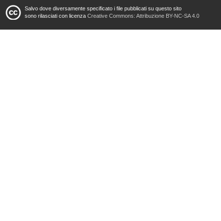
Salvo dove diversamente specificato i file pubblicati su questo sito
sono rilasciati con licenza
Creative Commons: Attribuzione BY-NC-SA 4.0