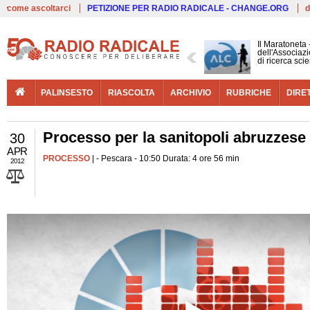
Live
come ascoltarci
PETIZIONE PER RADIO RADICALE - CHANGE.ORG
d
Il Maratoneta
dell'Associazi
di ricerca scie
PALINSESTO
RIASCOLTA
ARCHIVIO
RUBRICHE
DIRE
Processo per la sanitopoli abruzzese
30
APR
PROCESSO
| - Pescara - 10:50 Durata: 4 ore 56 min
2012