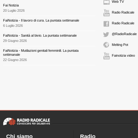
Web TV
Fai Notizia
20 Luglio 2026
Radio Radicale
FaiNotizia - Il lavoro di cura. La puntata settimanale
Radio Radicale
6 Luglio 2026
@RadioRadicale
FaiNotizia - Sanità al bivio. La puntata settimanale
29 Giugno 2026
Melting Pot
FaiNotizia - Mutilazioni genitali femminili. La puntata
settimanale
Fainotizia video
22 Giugno 2026
Chi siamo
Radio