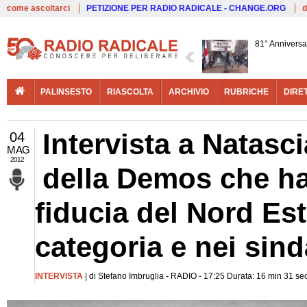
Live
come ascoltarci
PETIZIONE PER RADIO RADICALE - CHANGE.ORG
d
81° Anniversa
PALINSESTO
RIASCOLTA
ARCHIVIO
RUBRICHE
DIRE
Intervista a Natasci
04
MAG
2012
della Demos che ha
fiducia del Nord Est
categoria e nei sind
INTERVISTA
| di Stefano Imbruglia - RADIO - 17:25 Durata: 16 min 31 se