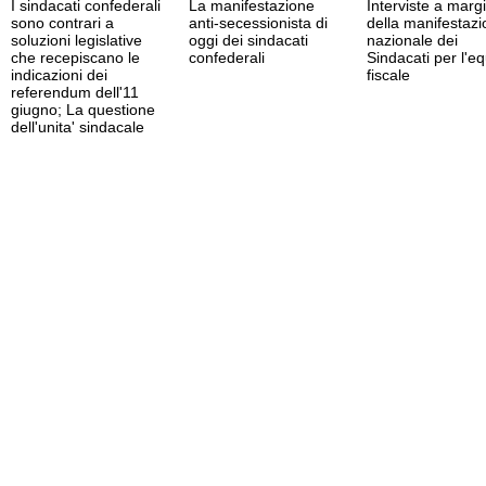
I sindacati confederali
La manifestazione
Interviste a marg
sono contrari a
anti-secessionista di
della manifestaz
soluzioni legislative
oggi dei sindacati
nazionale dei
che recepiscano le
confederali
Sindacati per l'eq
indicazioni dei
fiscale
referendum dell'11
giugno; La questione
dell'unita' sindacale