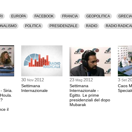
tteo Mecacci (Coordinatore speciale a capo della
 Serbia), Miodrag Lekic (Già Ambasciatore in Italia di
peciale Sole 24Ore), Lorenzo Cremonesi (Inviato
RI
EUROPA
FACEBOOK
FRANCIA
GEOPOLITICA
GRECIA
ONALISMO
POLITICA
PRESIDENZIALE
RADIO
RADIO RADICA
30
2012
23
2012
3
2
Nov
Mag
Set
Settimana
Settimana
Caos Me
- Siria.
Internazionale
Internazionale -
Special
 Houla.
Egitto. Le prime
a?
presidenziali del dopo
Mubarak
ce il