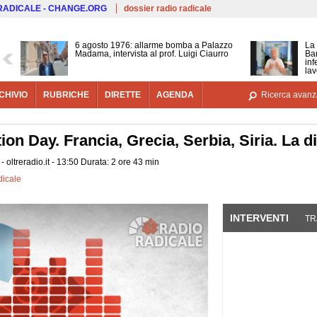
Salta al contenuto principale
 RADICALE - CHANGE.ORG
dossier radio radicale
6 agosto 1976: allarme bomba a Palazzo
La 
Madama, intervista al prof. Luigi Ciaurro
Bar
inf
lav
CHIVIO
RUBRICHE
DIRETTE
AGENDA
Ricerca avanz
on Day. Francia, Grecia, Serbia, Siria. La dir
 oltreradio.it - 13:50 Durata: 2 ore 43 min
icale
INTERVENTI
(SCHE
TR