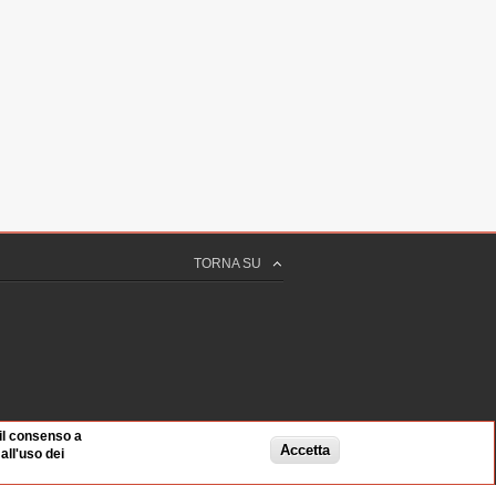
TORNA SU
 il consenso a
Accetta
ll'uso dei