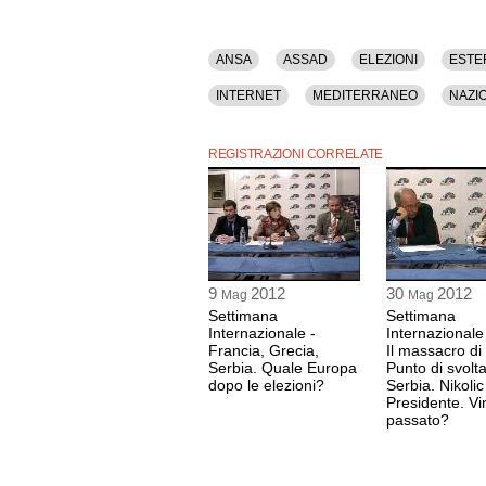
(Già Ambasciatore d'Italia in India e Iran), Ma
Missione elettorale dell'OSCE per le elezioni in
Serbia e Montenegro), Alberto Negri (Inviato s
speciale del Corriere della Sera).
ANSA
ASSAD
ELEZIONI
ESTE
INTERNET
MEDITERRANEO
NAZI
UE
VOTO
REGISTRAZIONI CORRELATE
9
2012
30
2012
Mag
Mag
Settimana
Settimana
Internazionale -
Internazionale 
Francia, Grecia,
Il massacro di
Serbia. Quale Europa
Punto di svolt
dopo le elezioni?
Serbia. Nikolic
Presidente. Vin
passato?