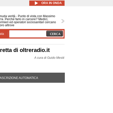
ORA IN ONDA
nuda verità - Punto di vista con Massimo
ra. Perché farlo in carcere? Medici,
ermieri ed operatori sociosanitari cercano
oro altrove
ata
etta di oltreradio.it
A cura di
Guido Mesiti
DA ATTIVA)
ASCRIZIONE AUTOMATICA