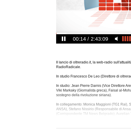
00:14
2:43:09
Il lancio di oltreradio.it, la web-radio sull'attua
RadioRadicale.
In studio Francesco De Leo (Direttore di oltrera
In studio: Jean Pierre Darnis (Vice Direttore Are
Viki Markaky (Giornalista greca), Faisal al-M
sostegno della rivoluzione siriana).
In collegamento: Monica Maggioni (TG1 Rai), S
ANSA), Stefano Nissirio (Responsabile di Ansa 
(Corrispondente TM News Belgrado), Aurelian 
Bezardin (Responsabile UMP in Italia), Lapo Pis
(Senatore PDL), Massimo Nava (Editorialista Co
Italia ECFR), Alberto Toscano (Presidente Ass