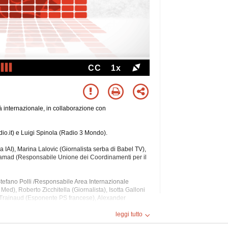
CC
1x
lità internazionale, in collaborazione con
dio.it) e Luigi Spinola (Radio 3 Mondo).
a IAI), Marina Lalovic (Giornalista serba di Babel TV),
ohamad (Responsabile Unione dei Coordinamenti per il
tefano Polli /Responsabile Area Internazionale
Med), Roberto Zicchitella
(Giornalista), Isotta Galloni
Trainaud (Esponente PS francese), Alexander
telli (Responsabile Esteri PD), Alfredo Mantica
rriere della Sera), Silvia Francescon (Capo Ufficio
leggi tutto
ociazione Stampa Europea a Parigi), Roberto Toscano