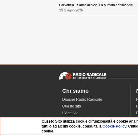
FaiNotizia - Sanità al bivio. La puntata settimanale
29 Giugno 2026
Chi siamo
Dossier Radio Radicale
P
Questo sito
R
L'Archivio
D
Redazione
Questo Sito utilizza cookie di funzionalità e cookie anali
tutti o ad alcuni cookie, consulta la
Cookie Policy
. Chiu
La musica da Requiem
I
cookie.
Infrastruttura informatica
S