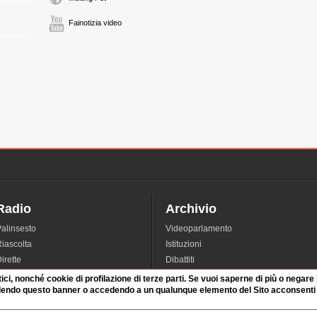
Fainotizia video
Radio
Archivio
alinsesto
Videoparlamento
iascolta
Istituzioni
irette
Dibattiti
Rubriche
Manifestazioni
tici, nonché cookie di profilazione di terze parti. Se vuoi saperne di più o negare
dendo questo banner o accedendo a un qualunque elemento del Sito acconsenti a
nterviste
Radicali
tatistiche audio/video