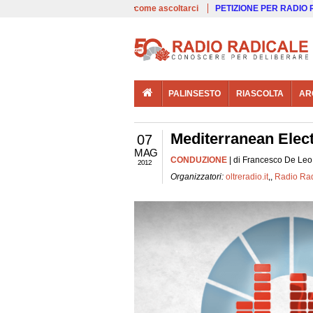
00:00
Live
come ascoltarci
PETIZIONE PER RADIO
PALINSESTO
RIASCOLTA
AR
Mediterranean Electi
07
MAG
CONDUZIONE
| di Francesco De Leo -
2012
Organizzatori:
oltreradio.it
,,
Radio Rad