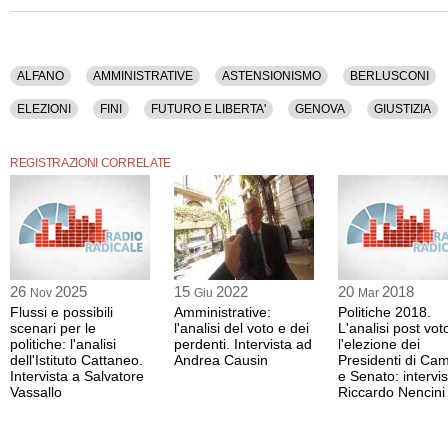
ALFANO
AMMINISTRATIVE
ASTENSIONISMO
BERLUSCONI
ELEZIONI
FINI
FUTURO E LIBERTA'
GENOVA
GIUSTIZIA
PARTITO DEMOCRATICO
POLITICA
POPOLO DELLA LIBERTA'
REGISTRAZIONI CORRELATE
26
2025
15
2022
20
2018
Nov
Giu
Mar
Flussi e possibili
Amministrative:
Politiche 2018.
scenari per le
l'analisi del voto e dei
L'analisi post vot
politiche: l'analisi
perdenti. Intervista ad
l'elezione dei
dell'Istituto Cattaneo.
Andrea Causin
Presidenti di Ca
Intervista a Salvatore
e Senato: intervis
Vassallo
Riccardo Nencini