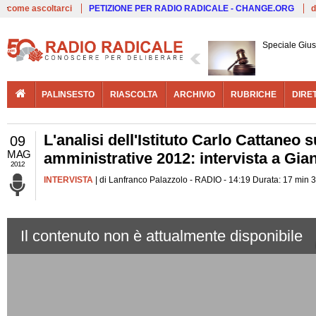
Live
come ascoltarci
PETIZIONE PER RADIO RADICALE - CHANGE.ORG
d
Speciale Giust
PALINSESTO
RIASCOLTA
ARCHIVIO
RUBRICHE
DIRE
L'analisi dell'Istituto Carlo Cattaneo su
09
MAG
amministrative 2012: intervista a Gia
2012
INTERVISTA
| di Lanfranco Palazzolo - RADIO - 14:19 Durata: 17 min 
Il contenuto non è attualmente disponibile