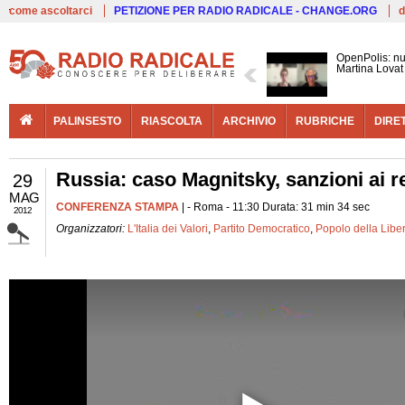
Live
come ascoltarci
PETIZIONE PER RADIO RADICALE - CHANGE.ORG
d
OpenPolis: num
Martina Lovat
PALINSESTO
RIASCOLTA
ARCHIVIO
RUBRICHE
DIRE
Russia: caso Magnitsky, sanzioni ai r
29
MAG
CONFERENZA STAMPA
| - Roma - 11:30 Durata: 31 min 34 sec
2012
Organizzatori:
L'Italia dei Valori
,
Partito Democratico
,
Popolo della Liber