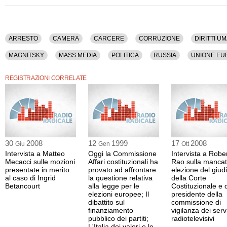
La registrazione video della conferenza stampa dura 31 minuti.
Oltre al formato video è disponibile anche la versione nel solo formato audio.
ARRESTO
CAMERA
CARCERE
CORRUZIONE
DIRITTI UM
MAGNITSKY
MASS MEDIA
POLITICA
RUSSIA
UNIONE EU
REGISTRAZIONI CORRELATE
30
2008
12
1999
17
2008
Giu
Gen
Ott
Intervista a Matteo
Oggi la Commissione
Intervista a Robe
Mecacci sulle mozioni
Affari costituzionali ha
Rao sulla manca
presentate in merito
provato ad affrontare
elezione del giud
al caso di Ingrid
la questione relativa
della Corte
Betancourt
alla legge per le
Costituzionale e 
elezioni europee; Il
presidente della
dibattito sul
commissione di
finanziamento
vigilanza dei serv
pubblico dei partiti;
radiotelevisivi
L'Italia dei valori e le