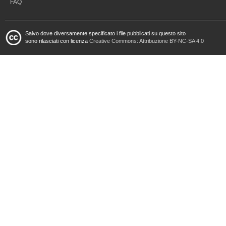
FAQ
Salvo dove diversamente specificato i file pubblicati su questo sito
sono rilasciati con licenza
Creative Commons: Attribuzione BY-NC-SA 4.0