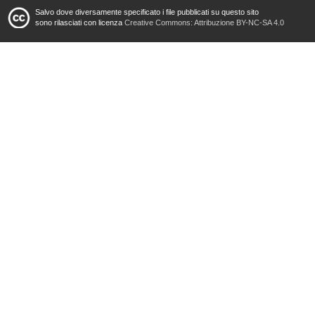
Salvo dove diversamente specificato i file pubblicati su questo sito
sono rilasciati con licenza
Creative Commons: Attribuzione BY-NC-SA 4.0