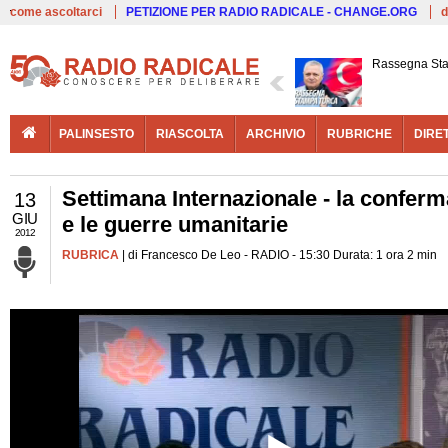
Live
come ascoltarci
PETIZIONE PER RADIO RADICALE - CHANGE.ORG
d
Rassegna St
PALINSESTO
RIASCOLTA
ARCHIVIO
RUBRICHE
DIRE
Settimana Internazionale - la conferma
13
GIU
e le guerre umanitarie
2012
RUBRICA
| di Francesco De Leo - RADIO - 15:30 Durata: 1 ora 2 min