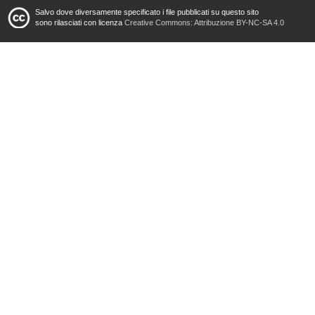
Salvo dove diversamente specificato i file pubblicati su questo sito
sono rilasciati con licenza
Creative Commons: Attribuzione BY-NC-SA 4.0