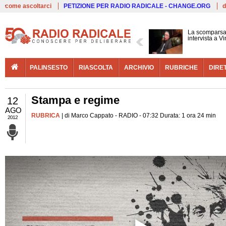
Live
come ascoltarci
PETIZIONE PER RADIO RADICALE - CHANGE.ORG
d
La scomparsa 
intervista a V
PALINSESTO
RIASCOLTA
ARCHIVIO
RUBRICHE
DIRE
Stampa e regime
12
AGO
RUBRICA
| di Marco Cappato - RADIO - 07:32 Durata: 1 ora 24 min
2012