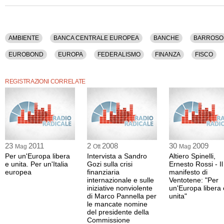
Referendum, Sicurezza, Spagna, Storia, Titoli Di Stato, Unione Europea, Van R
La registrazione audio ha una durata di 15 minuti.
AMBIENTE
BANCA CENTRALE EUROPEA
BANCHE
BARROSO
EUROBOND
EUROPA
FEDERALISMO
FINANZA
FISCO
MERCATO
MERKEL
MONTI
NAZIONALISMO
POLITICA
REGISTRAZIONI CORRELATE
UE
VAN ROMPUY
VENTOTENE
23
2011
2
2008
30
2009
Mag
Ott
Mag
Per un'Europa libera
Intervista a Sandro
Altiero Spinelli,
e unita. Per un'Italia
Gozi sulla crisi
Ernesto Rossi - Il
europea
finanziaria
manifesto di
internazionale e sulle
Ventotene: "Per
iniziative nonviolente
un'Europa libera 
di Marco Pannella per
unita"
le mancate nomine
del presidente della
Commissione