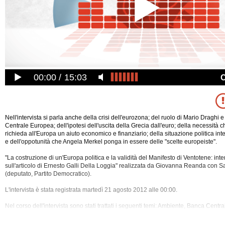
00:00
15:03
Nell'intervista si parla anche della crisi dell'eurozona; del ruolo di Mario Draghi 
Centrale Europea; dell'ipotesi dell'uscita della Grecia dall'euro; della necessità
richieda all'Europa un aiuto economico e finanziario; della situazione politica in
e dell'oppotunità che Angela Merkel ponga in essere delle "scelte europeiste".
"La costruzione di un'Europa politica e la validità del Manifesto di Ventotene: int
sull'articolo di Ernesto Galli Della Loggia" realizzata da Giovanna Reanda con 
(deputato, Partito
Democratico).
L'intervista è stata registrata martedì 21 agosto 2012 alle 00:00.
Nel corso dell'intervista sono stati trattati i seguenti temi: Ambiente, Banca Cent
Barroso, Crisi, Democrazia, Draghi, Economia, Euro, Eurobond, Europa, Federali
Galli Della Loggia, Germania, Grecia, Hollande, Italia, Mercato, Merkel, Monti, Na