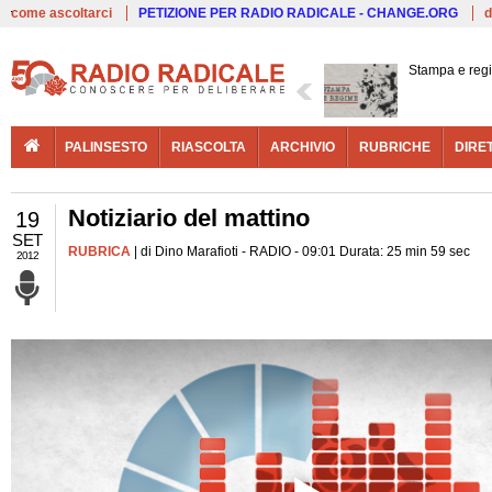
Live
come ascoltarci
PETIZIONE PER RADIO RADICALE - CHANGE.ORG
d
Stampa e reg
PALINSESTO
RIASCOLTA
ARCHIVIO
RUBRICHE
DIRE
Notiziario del mattino
19
SET
RUBRICA
| di Dino Marafioti - RADIO - 09:01 Durata: 25 min 59 sec
2012