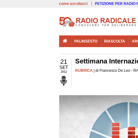
00:00
Live
come ascoltarci
PETIZIONE PER RADIO
PALINSESTO
RIASCOLTA
AR
Settimana Internazi
21
SET
RUBRICA
| di Francesco De Leo - RA
2012