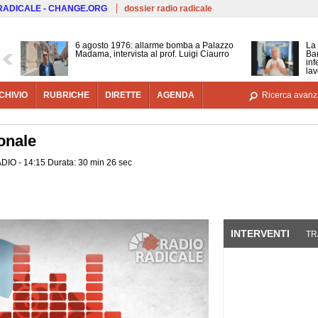
Salta al contenuto principale
 RADICALE - CHANGE.ORG
dossier radio radicale
6 agosto 1976: allarme bomba a Palazzo
La 
Madama, intervista al prof. Luigi Ciaurro
Bar
inf
lav
CHIVIO
RUBRICHE
DIRETTE
AGENDA
Ricerca avanz
onale
DIO - 14:15 Durata: 30 min 26 sec
INTERVENTI
(SCHE
TR