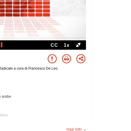
CC
1x
Radicale a cura di Francesco De Leo.
e arabe.
Sera).
leggi tutto