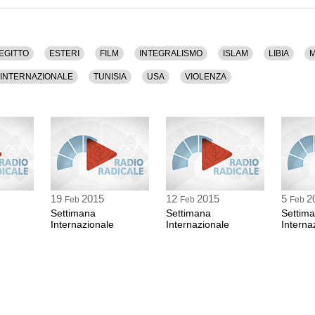
versione islamica.
EGITTO
ESTERI
FILM
INTEGRALISMO
ISLAM
LIBIA
M
INTERNAZIONALE
TUNISIA
USA
VIOLENZA
i culturali); Primavera Araba.
El Houssi (Docente di
Sociologia dei Diritti Umani).
19
2015
12
2015
5
2
Feb
Feb
Feb
Settimana
Settimana
Settim
Internazionale
Internazionale
Interna