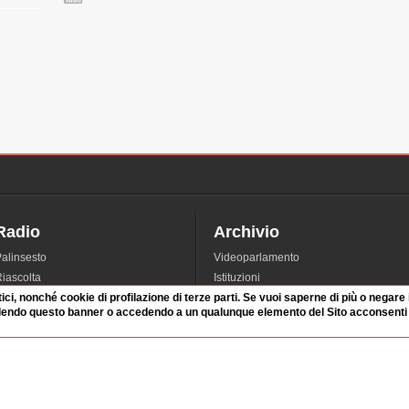
Radio
Archivio
alinsesto
Videoparlamento
iascolta
Istituzioni
tici, nonché cookie di profilazione di terze parti. Se vuoi saperne di più o negare
irette
Dibattiti
dendo questo banner o accedendo a un qualunque elemento del Sito acconsenti a
Rubriche
Manifestazioni
nterviste
Radicali
tatistiche audio/video