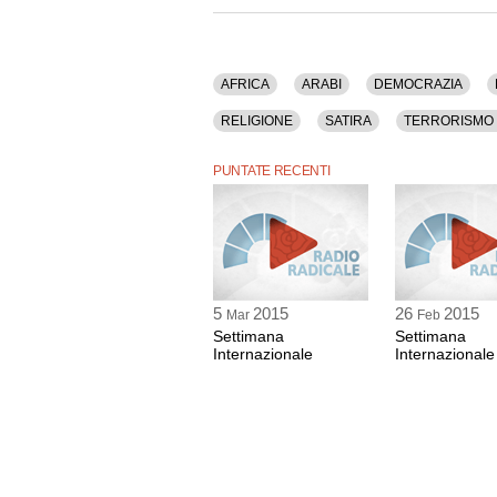
Vanna Vannuccini (Inviata de La Repubblica).
La Libia.
Vincenzo Nigro (Inviato de La Repubblica); Sov
AFRICA
ARABI
DEMOCRAZIA
La galassia che infiamma il Medioriente.
RELIGIONE
SATIRA
TERRORISMO 
Renzo Guolo (Docente di Sociologia dei Process
PUNTATE RECENTI
La fase attuale.
Paolo Branca (Storico delle Religioni) e Leila 
5
2015
26
2015
Mar
Feb
Settimana
Settimana
Internazionale
Internazionale