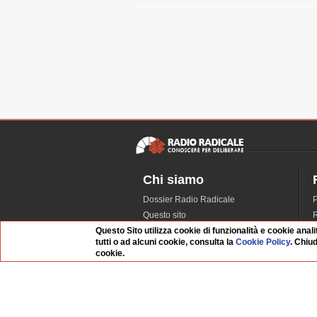
Chi siamo
Dossier Radio Radicale
P
Questo sito
R
Questo Sito utilizza cookie di funzionalità e cookie anali
L'Archivio
D
tutti o ad alcuni cookie, consulta la
Cookie Policy
. Chiu
Redazione
cookie.
La musica da Requiem
I
Infrastruttura informatica
S
Contattaci
Dati societari