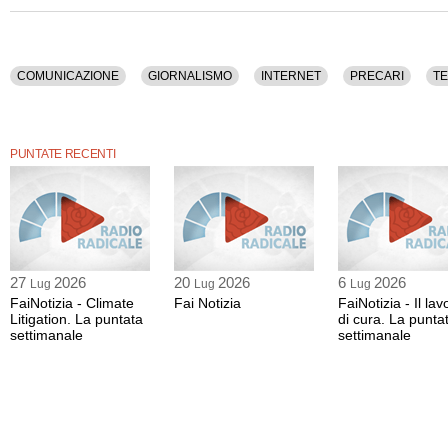
Per qualche ora al mattino, decisero di ospitare alcune postazioni in affitto per f
soffrivano l’alienazione del lavoro a casa e non potevano lavorare in un ufficio.
Lo chiamarono “Hat factory”.
COMUNICAZIONE
GIORNALISMO
INTERNET
PRECARI
TE
PUNTATE RECENTI
27
2026
20
2026
6
2026
Lug
Lug
Lug
FaiNotizia - Climate
Fai Notizia
FaiNotizia - Il lav
Litigation. La puntata
di cura. La punta
settimanale
settimanale