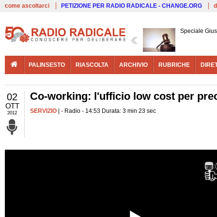
Live
come ascoltarci
PETIZIONE PER RADIO RADICALE - CHANGE.ORG
d
Speciale Giust
PALINSESTO
RIASCOLTA
ARCHIVIO
RUBRICHE
DIRE
Co-working: l'ufficio low cost per pre
02
OTT
SERVIZIO
| - Radio - 14:53 Durata: 3 min 23 sec
2012