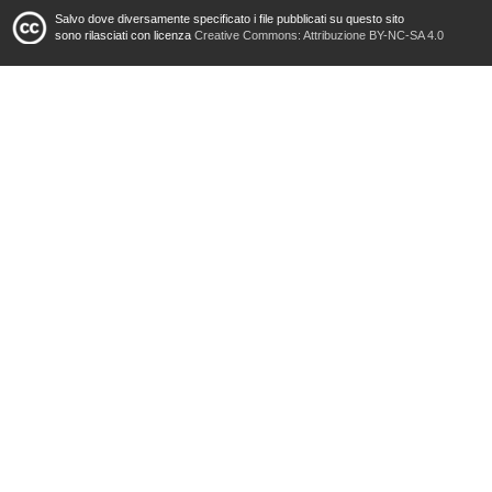
Salvo dove diversamente specificato i file pubblicati su questo sito
sono rilasciati con licenza
Creative Commons: Attribuzione BY-NC-SA 4.0