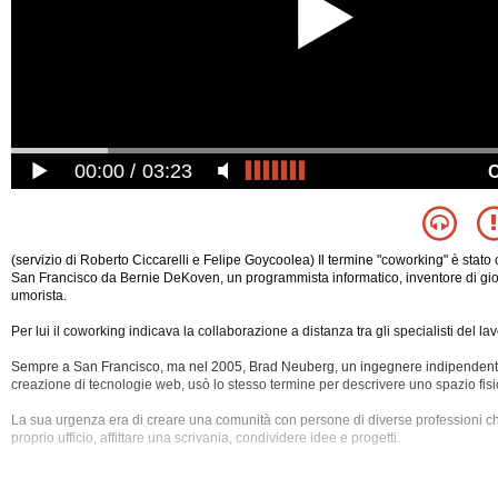
00:00
03:23
(servizio di Roberto Ciccarelli e Felipe Goycoolea) Il termine "coworking" è stato
San Francisco da Bernie DeKoven, un programmista informatico, inventore di gi
umorista.
Per lui il coworking indicava la collaborazione a distanza tra gli specialisti del lav
Sempre a San Francisco, ma nel 2005, Brad Neuberg, un ingegnere indipendente
creazione di tecnologie web, usò lo stesso termine per descrivere uno spazio fisi
La sua urgenza era di creare una comunità con persone di diverse professioni che
proprio ufficio, affittare una scrivania, condividere idee e progetti.
Scelse un loft dove abitava insieme a tre colleghi ingegneri.