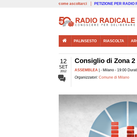
00:00
Live
come ascoltarci
PETIZIONE PER RADIO
PALINSESTO
RIASCOLTA
AR
Consiglio di Zona 2
12
SET
ASSEMBLEA
| - Milano - 19:00 Durat
2012
Organizzatori:
Comune di Milano