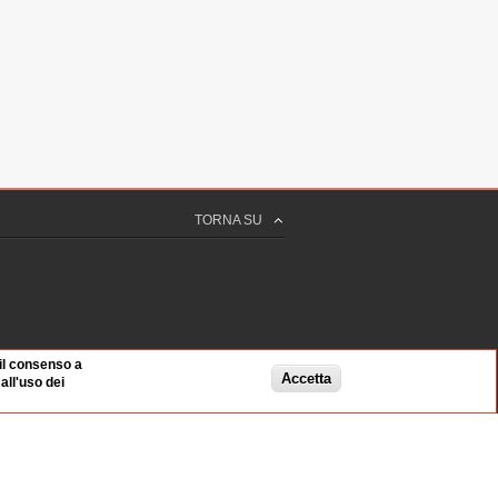
TORNA SU
 il consenso a
Accetta
ll'uso dei