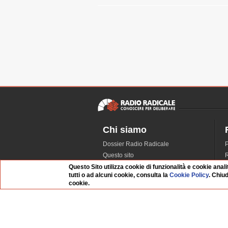
Chi siamo
Dossier Radio Radicale
P
Questo sito
R
L'Archivio
D
Questo Sito utilizza cookie di funzionalità e cookie anali
tutti o ad alcuni cookie, consulta la
Cookie Policy
. Chiu
Redazione
cookie.
La musica da Requiem
I
Infrastruttura informatica
S
Contattaci
Dati societari