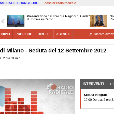
Salta al contenuto principale
 RADICALE - CHANGE.ORG
dossier radio radicale
Presentazione del libro "Le Ragioni di Giuda"
Noi
di Tommaso Cerno.
Ro
CHIVIO
RUBRICHE
DIRETTE
AGENDA
Ricerca avanz
 di Milano - Seduta del 12 Settembre 2012
a: 2 ore 31 min
INTERVENTI
(SCHE
TR
Seduta integrale
19:00 Durata: 2 ore 3