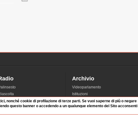
Radio
Archivio
alinsesto
Videoparlamento
iascolta
Istituzioni
irette
Dibattiti
tici, nonché cookie di profilazione di terze parti. Se vuoi saperne di più o negare
dendo questo banner o accedendo a un qualunque elemento del Sito acconsenti a
Rubriche
Manifestazioni
nterviste
Radicali
tatistiche audio/video