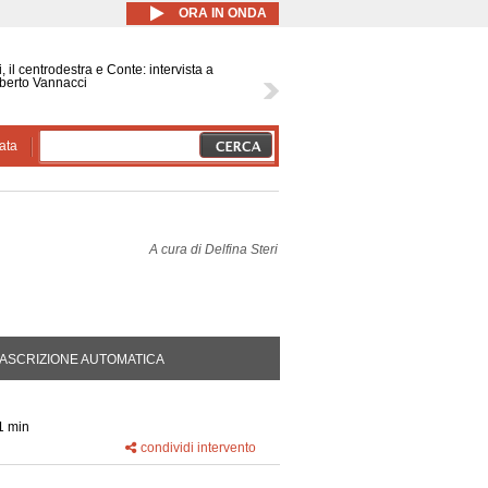
ORA IN ONDA
, il centrodestra e Conte: intervista a
berto Vannacci
ata
A cura di
Delfina Steri
DA ATTIVA)
ASCRIZIONE AUTOMATICA
1 min
condividi intervento