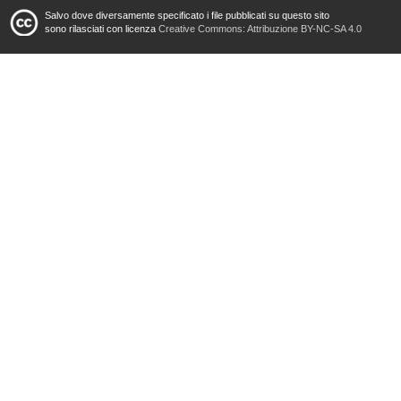
Salvo dove diversamente specificato i file pubblicati su questo sito
sono rilasciati con licenza
Creative Commons: Attribuzione BY-NC-SA 4.0