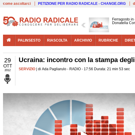
Live
come ascoltarci
PETIZIONE PER RADIO RADICALE - CHANGE.ORG
d
Ferragosto in
Donatella Cor
PALINSESTO
RIASCOLTA
ARCHIVIO
RUBRICHE
DIRE
Ucraina: incontro con la stampa degli 
29
OTT
SERVIZIO
| di Ada Pagliarulo - RADIO - 17:56 Durata: 21 min 53 sec
2012