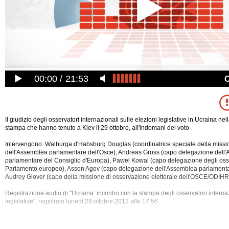
00:00
21:53
Il giudizio degli osservatori internazionali sulle elezioni legislative in Ucraina ne
stampa che hanno tenuto a Kiev il 29 ottobre, all'indomani del voto.
Intervengono: Walburga d'Habsburg Douglas (coordinatrice speciale della missi
dell'Assemblea parlamentare dell'Osce), Andreas Gross (capo delegazione dell
parlamentare del Consiglio d'Europa), Pawel Kowal (capo delegazione degli osse
Parlamento europeo), Assen Agov (capo delegazione dell'Assemblea parlamentar
Audrey Glover (capo della missione di osservazione elettorale
dell'OSCE/ODIHR
Registrazione audio di "Ucraina: incontro con la stampa degli osservatori internaz
legislative", registrato lunedì 29 ottobre 2012 alle 17:56.
Sono intervenuti: Audrey Glover (capo della missione di osservazione elettoral
Pawel Kowal (capo delegazione degli Osservatori del Parlamento Europeo), As