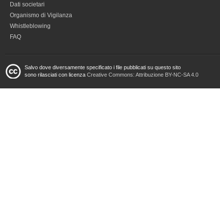
Dati societari
Organismo di Vigilanza
Whistleblowing
FAQ
Salvo dove diversamente specificato i file pubblicati su questo sito
sono rilasciati con licenza
Creative Commons: Attribuzione BY-NC-SA 4.0