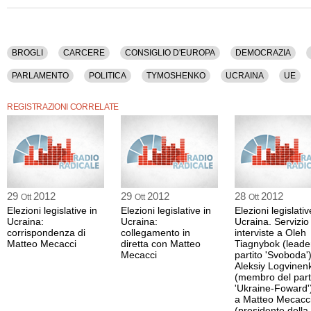
delegazione dell'Assemblea Parlamentare della NATO), Andreas Gross (capo d
dell'Assemblea Parlamentare del Consiglio d'Europa), Walburga Habsburg Dougl
speciale della Missione di Osservazione dell'Assemblea Parlamentare dell'OSCE
Sono stati discussi i seguenti argomenti: Brogli, Carcere, Consiglio D'europa, De
BROGLI
CARCERE
CONSIGLIO D'EUROPA
DEMOCRAZIA
Esteri, Finanziamenti, Giustizia, Nato, Osce, Parlamento, Politica, Tymoshenko, 
Europea, Voto, Yanukovic.
PARLAMENTO
POLITICA
TYMOSHENKO
UCRAINA
UE
La registrazione audio ha una durata di 21 minuti.
REGISTRAZIONI CORRELATE
29
2012
29
2012
28
2012
Ott
Ott
Ott
Elezioni legislative in
Elezioni legislative in
Elezioni legislativ
Ucraina:
Ucraina:
Ucraina. Servizio
corrispondenza di
collegamento in
interviste a Oleh
Matteo Mecacci
diretta con Matteo
Tiagnybok (leade
Mecacci
partito 'Svoboda'
Aleksiy Logvinen
(membro del part
'Ukraine-Foward'
a Matteo Mecacc
(presidente della