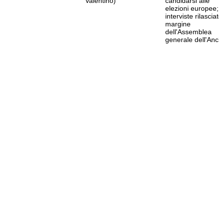
Valentino)
candidarsi alle
elezioni europee;
interviste rilascia
margine
dell'Assemblea
generale dell'Anc