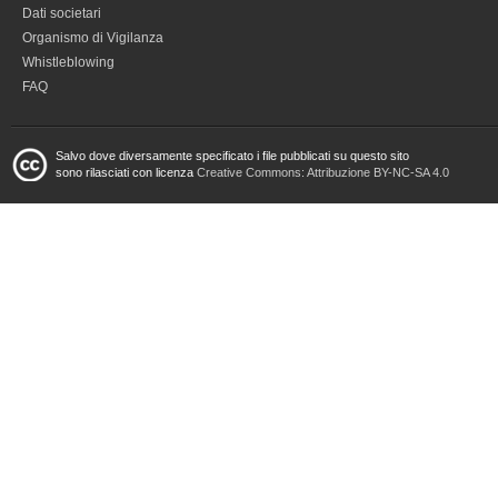
Dati societari
Organismo di Vigilanza
Whistleblowing
FAQ
Salvo dove diversamente specificato i file pubblicati su questo sito
sono rilasciati con licenza
Creative Commons: Attribuzione BY-NC-SA 4.0