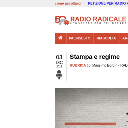
00:00
Live
come ascoltarci
PETIZIONE PER RADIO
PALINSESTO
RIASCOLTA
AR
Stampa e regime
03
DIC
RUBRICA
| di Massimo Bordin - RADI
2012