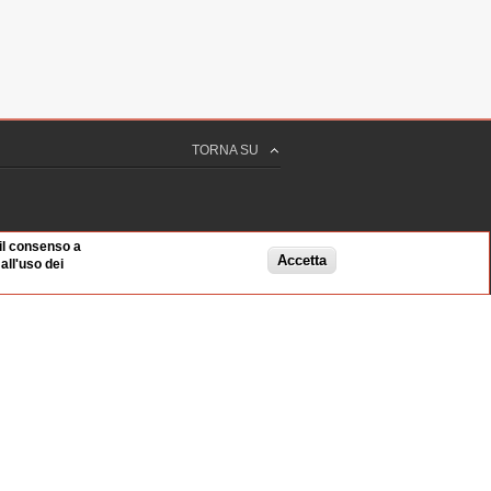
TORNA SU
 il consenso a
Accetta
ll'uso dei