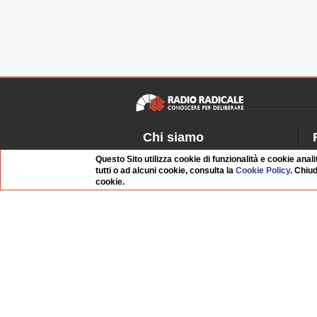
Chi siamo
Dossier Radio Radicale
P
Questo Sito utilizza cookie di funzionalità e cookie anali
tutti o ad alcuni cookie, consulta la
Cookie Policy
. Chiu
Questo sito
R
cookie.
L'Archivio
D
Redazione
La musica da Requiem
I
Infrastruttura informatica
S
Contattaci
Dati societari
Organismo di Vigilanza
Whistleblowing
FAQ