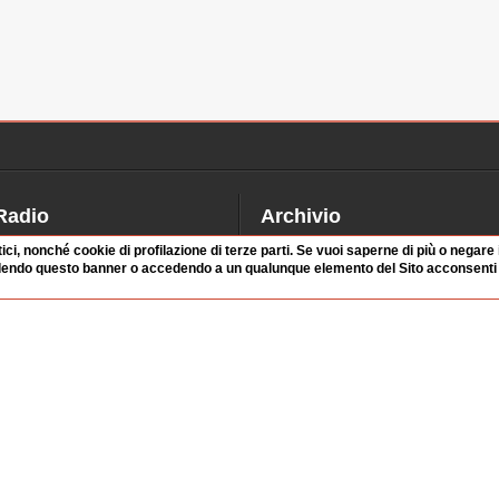
Radio
Archivio
alinsesto
Videoparlamento
tici, nonché cookie di profilazione di terze parti. Se vuoi saperne di più o negare
dendo questo banner o accedendo a un qualunque elemento del Sito acconsenti a
iascolta
Istituzioni
irette
Dibattiti
Rubriche
Manifestazioni
nterviste
Radicali
tatistiche audio/video