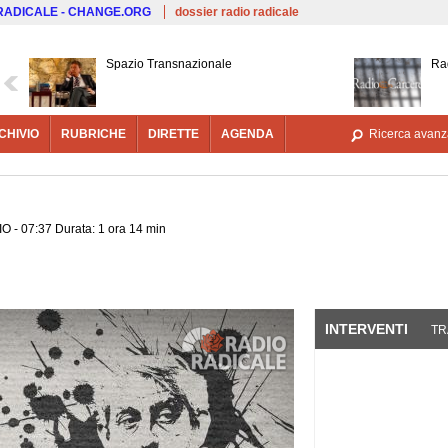
Salta al contenuto principale
 RADICALE - CHANGE.ORG
dossier radio radicale
Spazio Transnazionale
Ra
CHIVIO
RUBRICHE
DIRETTE
AGENDA
Ricerca avanz
O - 07:37 Durata: 1 ora 14 min
INTERVENTI
(SCHE
TR